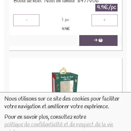
Boule de noël "Noël en famille" 8477V06
4.9€/pc
-
+
1
pc
4.9
€
Nous utilisons sur ce site des cookies pour faciliter
votre navigation et améliorer votre expérience.
Pour en savoir plus, consultez notre
Boule de noël "Papy d'Amour" 8477V03
politique de confidentialité et de respect de la vie
4.9€/pc