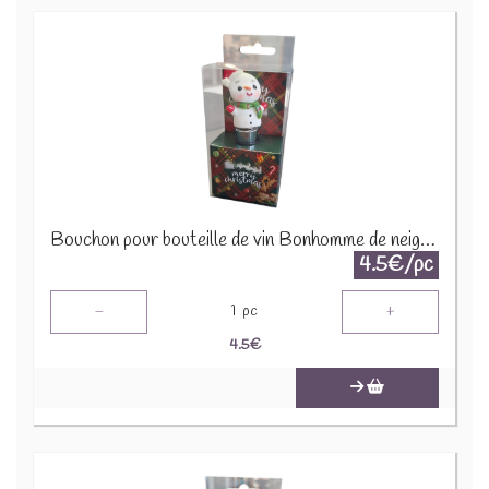
Bouchon pour bouteille de vin Bonhomme de neige X-M10.2
4.5€/pc
-
+
1
pc
4.5
€