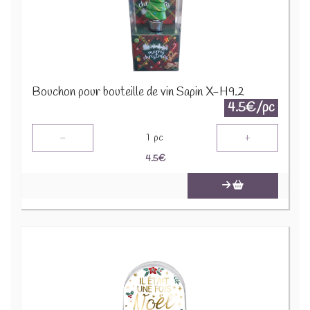
Bouchon pour bouteille de vin Sapin X-H9.2
4.5€/pc
-
+
1
pc
4.5
€