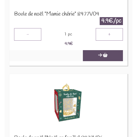
Boule de noël "Mamie chérie" 8477V04
4.9€/pc
-
+
1
pc
4.9
€