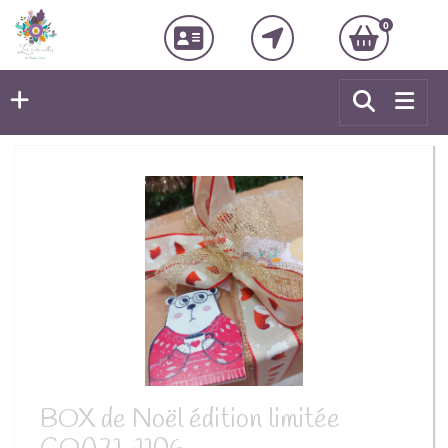
0
BOX de Noël édition limitée