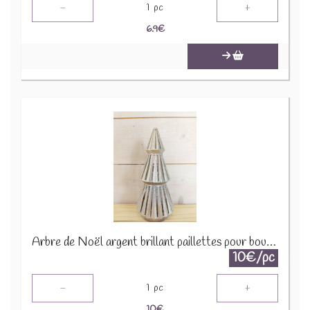
-
+
1
pc
6.9
€
Arbre de Noël argent brillant paillettes pour bougie 1650 A1590
10€/pc
-
+
1
pc
10
€