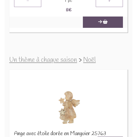
-
+
1
pc
8
€
Un thème à chaque saison
>
Noël
Ange avec étoile dorée en Manguier 25763