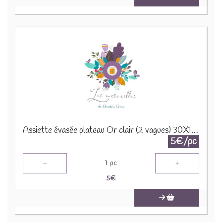
Assiette évasée plateau Or clair (2 vagues) 30X12H5CM 22334
5€/pc
-
+
1
pc
5
€