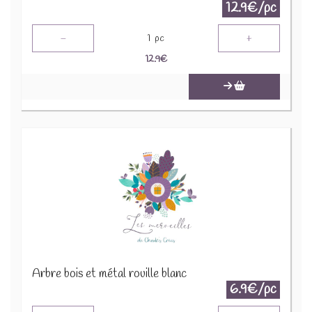
12.9€/pc
-
+
1
pc
12.9
€
Arbre bois et métal rouille blanc
6.9€/pc