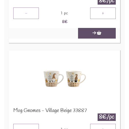
8€/pc
-
+
1
pc
8
€
Mug Gnomes - Village Beige 33887
8€/pc