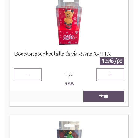
Bouchon pour bouteille de vin Renne X-H4.2
4.5€/pc
-
+
1
pc
4.5
€