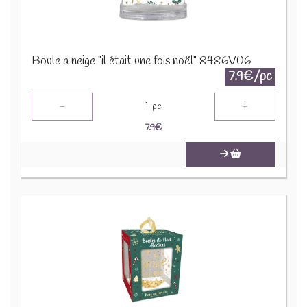
Boule a neige "il était une fois noël" 8486V06
7.9€/pc
-
+
1
pc
7.9
€