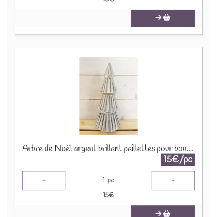
Arbre de Noël argent brillant paillettes pour bougie 1650 B 2290
15€/pc
-
+
1
pc
15
€