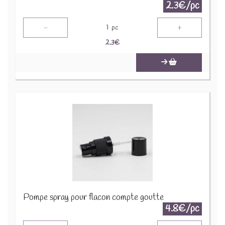
2.3€/pc
-
+
1
pc
2.3
€
Pompe spray pour flacon compte goutte
4.8€/pc