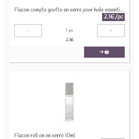
Flacon compte goutte en verre pour huile essentielle 100ml
2.1€/pc
-
+
1
pc
2.1
€
Flacon roll on en verre 10ml