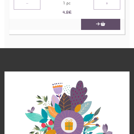
-
+
1
pc
4.8
€