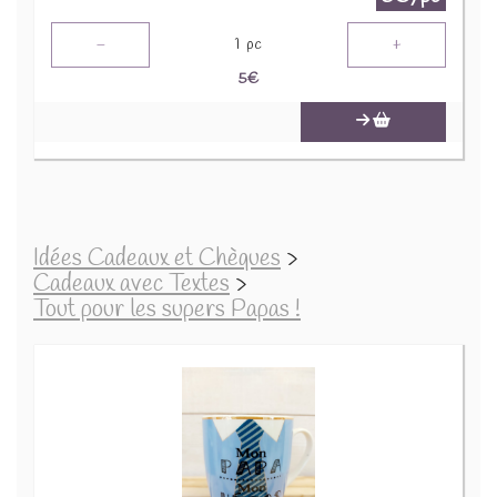
-
+
1
pc
5
€
Idées Cadeaux et Chèques
>
Cadeaux avec Textes
>
Tout pour les supers Papas !