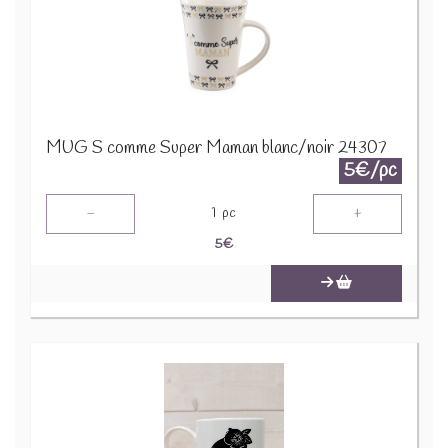
MUG S comme Super Maman blanc/noir 24307
5€/pc
-
+
1
pc
5
€