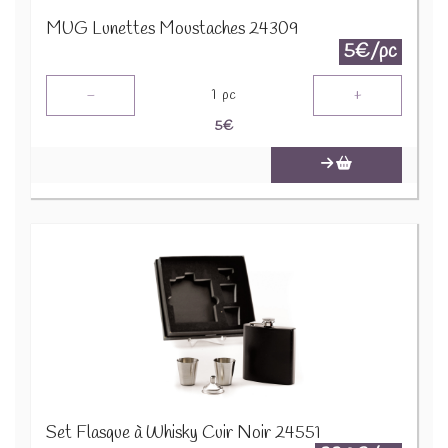
MUG Lunettes Moustaches 24309
5€/pc
-
+
1
pc
5
€
Set Flasque à Whisky Cuir Noir 24551