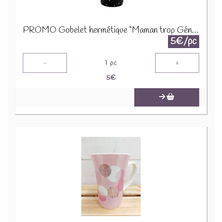
PROMO Gobelet hermétique "Maman trop Géniale" Noir 24306
5€/pc
-
+
1
pc
5
€