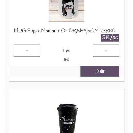
MUG Super Maman + Or D8,5H9,5CM 23880
5€/pc
-
+
1
pc
5
€