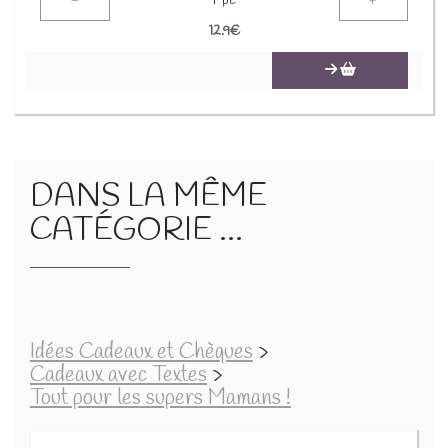
-
+
1
pc
12.9
€
DANS LA MÊME
CATÉGORIE ...
Idées Cadeaux et Chèques
>
Cadeaux avec Textes
>
Tout pour les supers Mamans !