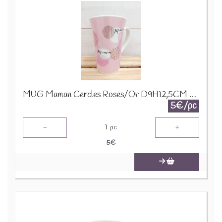
MUG Maman Cercles Roses/Or D9H12,5CM 24321
5€/pc
-
+
1
pc
5
€