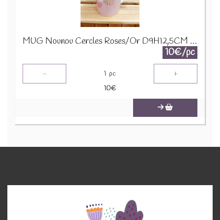
MUG Nounou Cercles Roses/Or D9H12,5CM 24320
10€/pc
-
+
1
pc
10
€