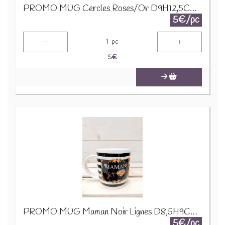
PROMO MUG Cercles Roses/Or D9H12,5CM 24322
5€/pc
-
+
1
pc
5
€
PROMO MUG Maman Noir Lignes D8,5H9CM 23975
5€/pc