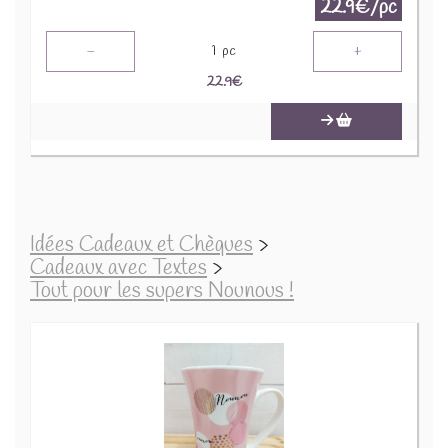
22.9€/pc
-
+
1
pc
22.9
€
Idées Cadeaux et Chèques
>
Cadeaux avec Textes
>
Tout pour les supers Nounous !