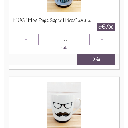
MUG "Mon Papa Super Héros" 24312
5€/pc
-
+
1
pc
5
€