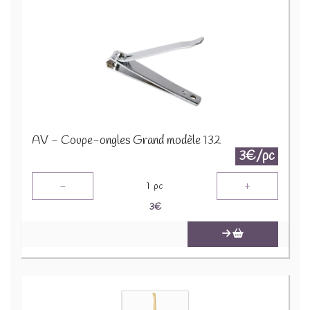
AV - Coupe-ongles Grand modèle 132
3€/pc
-
+
1
pc
3
€