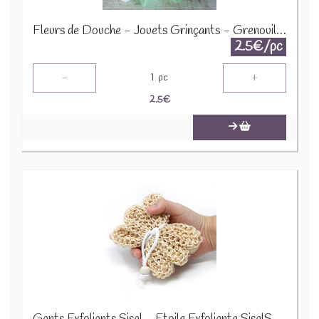
Fleurs de Douche - Jouets Grinçants - Grenouille - Vert - SCRDT-06
2.5€/pc
-
+
1
pc
2.5
€