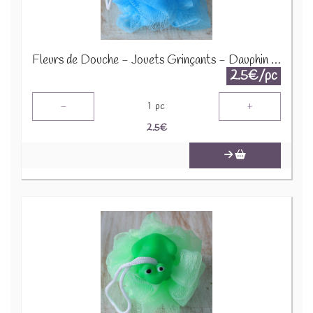
Fleurs de Douche - Jouets Grinçants - Dauphin - Bleu - SCRDT-06
2.5€/pc
-
+
1
pc
2.5
€