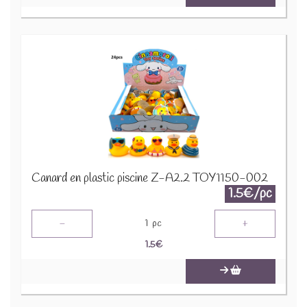
Canard en plastic piscine Z-A2.2 TOY1150-002
1.5€/pc
-
+
1
pc
1.5
€