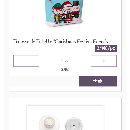
Trousse de Toilette "Christmas Festive Friends - Amis Festifs" (Petit) - XBAG212S
3.9€/pc
-
+
1
pc
3.9
€