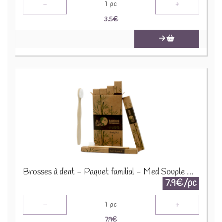
-
+
1
pc
3.5
€
Brosses à dent - Paquet familial - Med Souple Bambou BamTB-01
7.9€/pc
-
+
1
pc
7.9
€