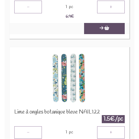
-
+
1
pc
6.9
€
Lime à ongles botanique bleue NAIL122
1.5€/pc
-
+
1
pc