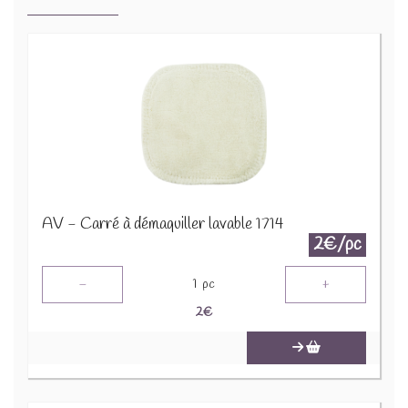
AV - Carré à démaquiller lavable 1714
2€/pc
-
+
1
pc
2
€