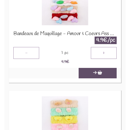
Bandeaux de Maquillage - Amour & Coeurs Ass CMH-02
4.9€/pc
-
+
1
pc
4.9
€