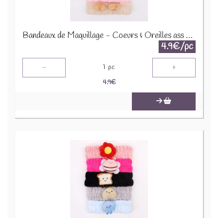
Bandeaux de Maquillage - Coeurs & Oreilles ass CMH-03
4.9€/pc
-
+
1
pc
4.9
€