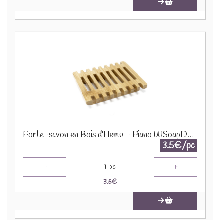
Porte-savon en Bois d'Hemu - Piano WSoapD-14
3.5€/pc
-
+
1
pc
3.5
€