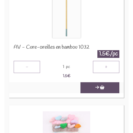
AV - Cure-oreilles en bambou 1032
1.5€/pc
-
+
1
pc
1.5
€