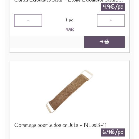
Gants Exfoliants Sisal - Étoile Exfoliante SisalS-02
4.9€/pc
-
+
1
pc
4.9
€
Gommage pour le dos en Jute - NLuxB-11
6.9€/pc