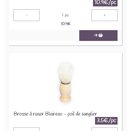
10.9€/pc
-
+
1
pc
10.9
€
Brosse à raser Blaireau - poil de sanglier
3.5€/pc