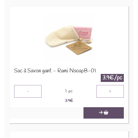
Sac à Savon gant - Rami NsoapB-01
3.9€/pc
-
+
1
pc
3.9
€