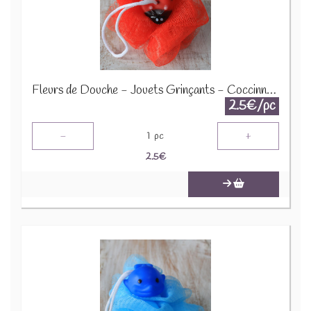
Fleurs de Douche - Jouets Grinçants - Coccinnelle - Rouge - SCRDT-06
2.5€/pc
-
+
1
pc
2.5
€