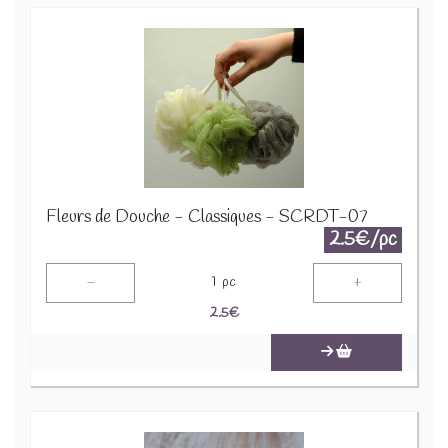
Fleurs de Douche - Classiques - SCRDT-07
2.5€/pc
-
+
1
pc
2.5
€