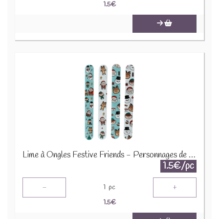
1.5
€
Lime à Ongles Festive Friends - Personnages de Noël - XNAIL129
1.5€/pc
-
+
1
pc
1.5
€