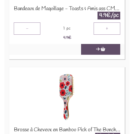
Bandeaux de Maquillage - Toasts & Amis ass CMH-05
4.9€/pc
-
+
1
pc
4.9
€
Brosse à Cheveux en Bambou Pick of The Bunch - Coquelicots BRU18