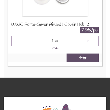
WWC Porte-Savon Aimanté Cousin Hub 121
7.5€/pc
-
+
1
pc
7.5
€