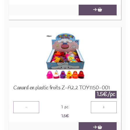
Canard en plastic fruits Z-A2.2 TOY1150-001
1.5€/pc
-
+
1
pc
1.5
€