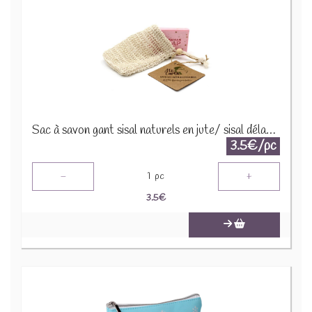
Sac à savon gant sisal naturels en jute/ sisal délavée - NsoapB-03
3.5€/pc
-
+
1
pc
3.5
€