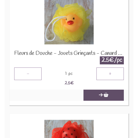
Fleurs de Douche - Jouets Grinçants - Canard - Jaune - SCRDT-06
2.5€/pc
-
+
1
pc
2.5
€