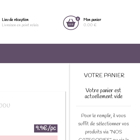
0
Lieu de réception
Mon panier
Livraison en point relais
0.00 €
VOTRE PANIER
Votre panier est
actuellement vide
bou
Pour le remplir, il vous
suffit de sélectionner vos
9.9€/pc
produits via "NOS