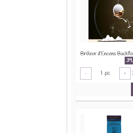
39
1
pc
-
+