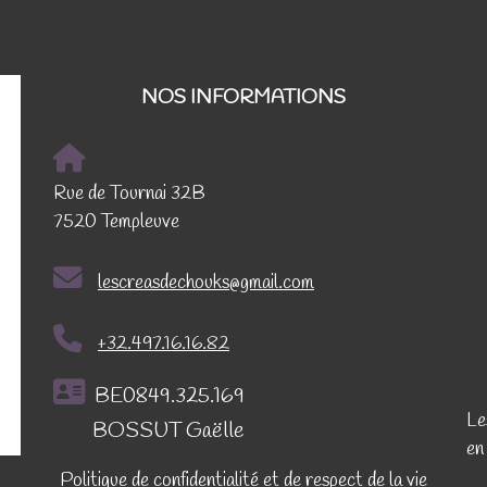
NOS INFORMATIONS
Rue de Tournai 32B
7520 Templeuve
lescreasdechouks@gmail.com
+32.497.16.16.82
BE0849.325.169
Le
BOSSUT Gaëlle
en
Politique de confidentialité et de respect de la vie