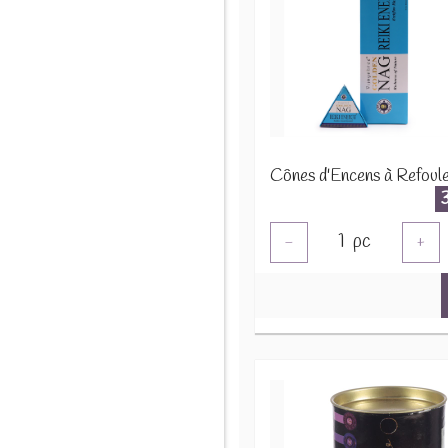
1
pc
-
+