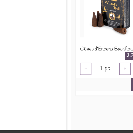
2.
1
pc
-
+