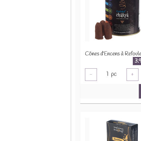
3.
1
pc
-
+