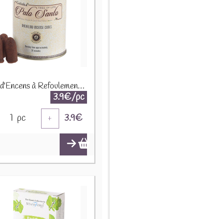
Cônes d'Encens à Refoulement Reflux Backflow Goloka - Bois Sacré Palo Santo INC499
3.9€/pc
1
pc
3.9
€
+