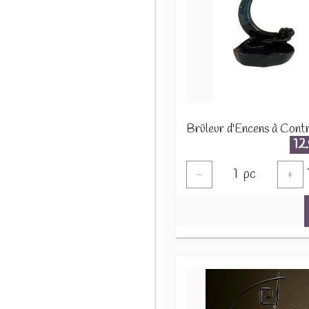
12
1
pc
-
+