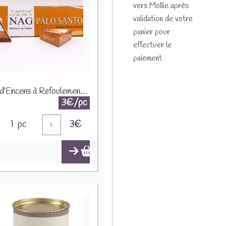
vers Mollie après
validation de votre
panier pour
effectuer le
paiement
Cônes d'Encens à Refoulement Jumbo Golden Nag 42g - Palo Santo JBackF-05
3€/pc
1
pc
3
€
+