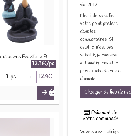
via DPD.
Merci de spécifier
votre point préféré
dans les
commentaires. Si
celui-ci n'est pas
spécifié, je choisirai
Brûleur d'encens Backflow Bouddha Pont 11cm BFC-J42
automatiquement le
12.9€/pc
plus proche de votre
1
pc
12.9
€
+
domicile.
Changer de lieu de récep
Paiement de
votre commande
Vous serez redirigé