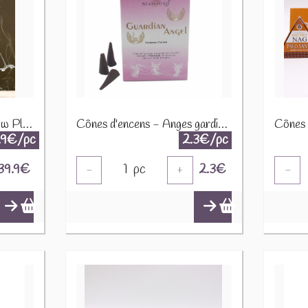
Brûleur d'Encens Backflow Pleine Lune BFC-J01
Cônes d'encens - Anges gardiens 37192 SAIC-04
.9€/pc
2.3€/pc
39.9
€
1
pc
2.3
€
-
+
-