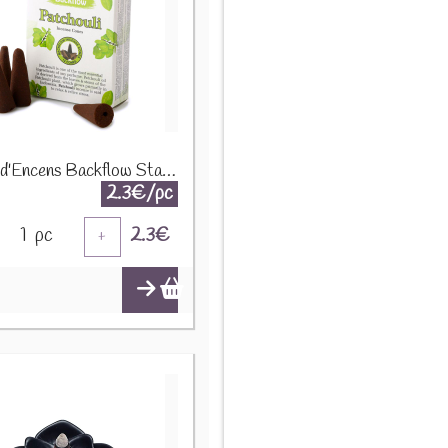
Cônes d'Encens Backflow Stamford - Patchouli 37428
2.3€/pc
1
pc
2.3
€
+