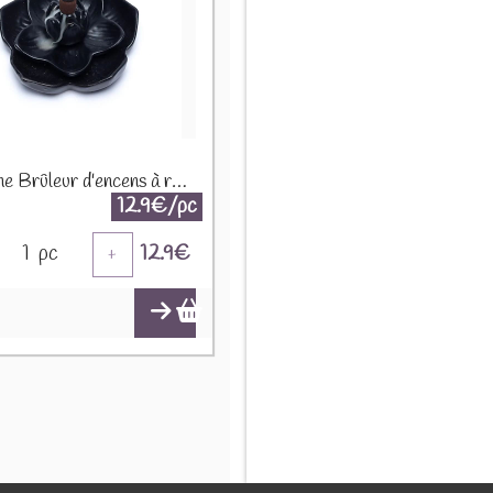
Fontaine Brûleur d'encens à refoulement Fleur de Lotus 1942
12.9€/pc
1
pc
12.9
€
+