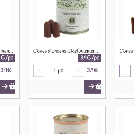
Cônes d'Encens à Refoulement Reflux Backflow Goloka - Chakra INC503
Cônes d'Encens à Refoulement Reflux Backflow Goloka - Sauge Blanche INC500
9€/pc
3.9€/pc
3.9
€
1
pc
3.9
€
-
+
-