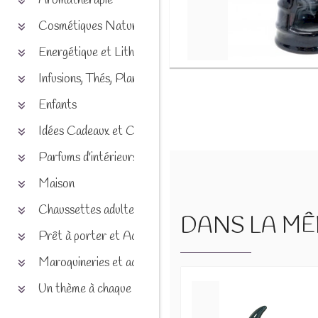
Aromathérapie
Cosmétiques Naturels
Energétique et Lithothérapie
Infusions, Thés, Plantes et produits naturels
Enfants
Idées Cadeaux et Chèques
Parfums d'intérieurs
Maison
Chaussettes adultes et enfants
DANS LA MÊM
Prêt à porter et Accessoires
Maroquineries et accessoires
Un thème à chaque saison