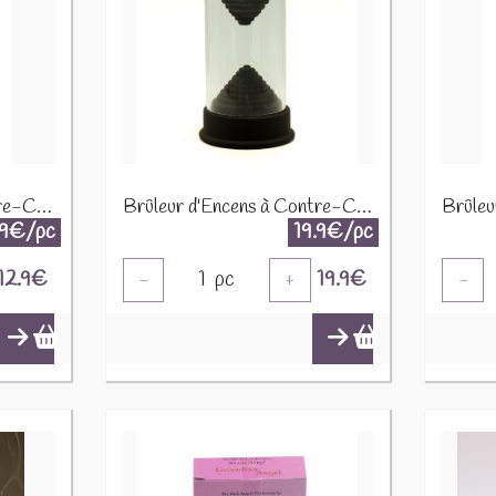
Brûleur d'Encens à Contre-Courant - Lune 12 cm 75678
Brûleur d'Encens à Contre-Courant - Tube d'Unité - BackF-70
.9€/pc
19.9€/pc
12.9
€
1
pc
19.9
€
-
+
-