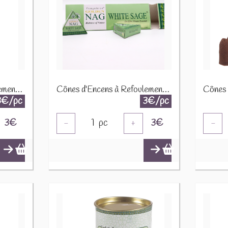
Cônes d'Encens à Refoulement Jumbo Golden Nag 42g - Re¨ki Energie JBackF-10
Cônes d'Encens à Refoulement Jumbo Golden Nag 42g - Sauge Blanche JBackF-06
3€/pc
3€/pc
3
€
1
pc
3
€
-
+
-