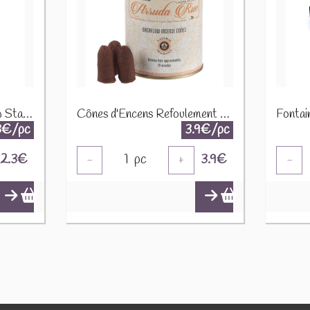
Cônes d'Encens Backflow Stamford - Sortilège des Sorcières 37486
Cônes d'Encens Refoulement Reflux Backflow Goloka - Herbe de Grâce INC504
3€/pc
3.9€/pc
2.3
€
1
pc
3.9
€
-
+
-