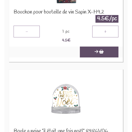
Bouchon pour bouteille de vin Sapin X-H9.2
4.5€/pc
-
+
1
pc
4.5
€
Boule a neige "il était une fois noël" 8486V06