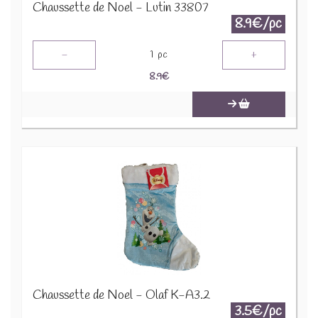
Chaussette de Noel - Lutin 33807
8.9€/pc
-
+
1
pc
8.9
€
Chaussette de Noel - Olaf K-A3.2
3.5€/pc