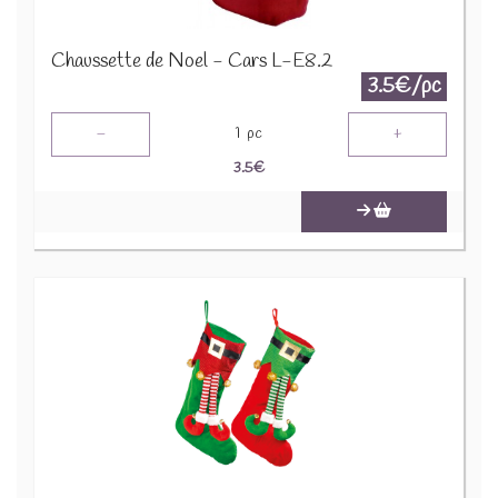
Chaussette de Noel - Cars L-E8.2
3.5€/pc
-
+
1
pc
3.5
€