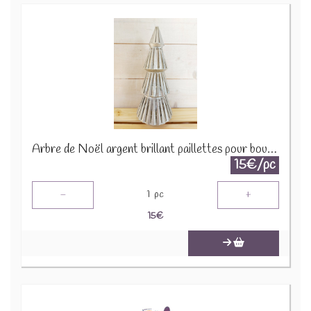
Arbre de Noël argent brillant paillettes pour bougie 1650 B 2290
15€/pc
-
+
1
pc
15
€