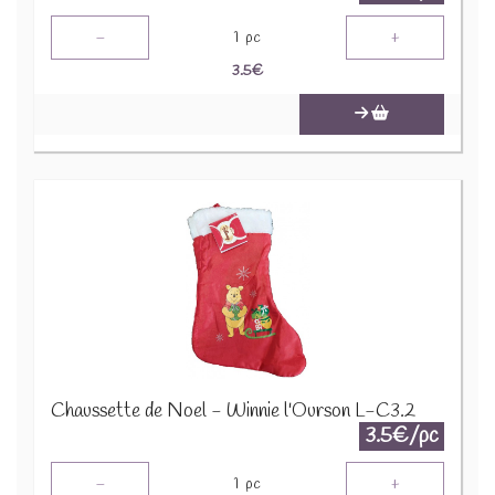
-
+
1
pc
3.5
€
Chaussette de Noel - Winnie l'Ourson L-C3.2
3.5€/pc
-
+
1
pc