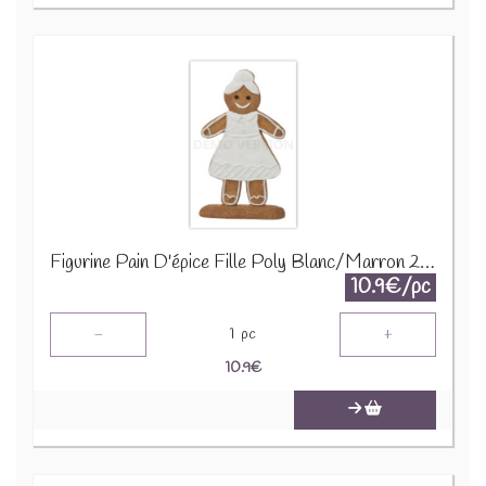
Figurine Pain D'épice Fille Poly Blanc/Marron 26600
10.9€/pc
-
+
1
pc
10.9
€