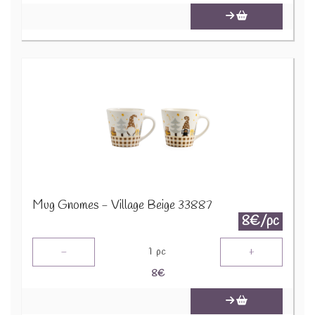
Mug Gnomes - Village Beige 33887
8€/pc
-
+
1
pc
8
€