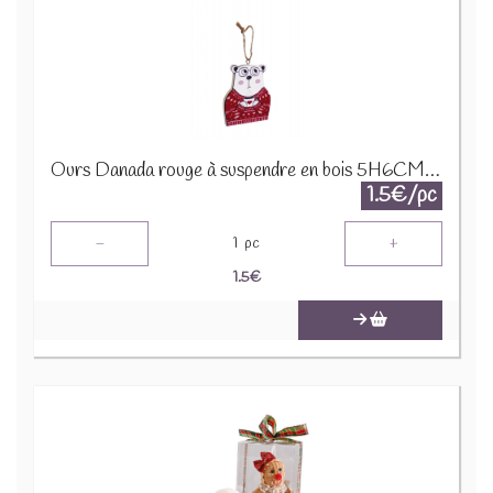
Ours Danada rouge à suspendre en bois 5H6CM 12160
1.5€/pc
-
+
1
pc
1.5
€