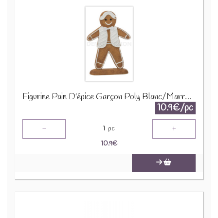
Figurine Pain D'épice Garçon Poly Blanc/Marron 26600
10.9€/pc
-
+
1
pc
10.9
€