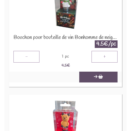
Bouchon pour bouteille de vin Bonhomme de neige X-M10.2
4.5€/pc
-
+
1
pc
4.5
€