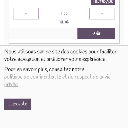
18.9€/pc
-
+
1
pc
18.9
€
Nous utilisons sur ce site des cookies pour faciliter
votre navigation et améliorer votre expérience.
Pour en savoir plus, consultez notre
politique de confidentialité et de respect de la vie
privée
.
J'accepte
Photophore 6cm Neige givre maisons 505270
4.5€/pc