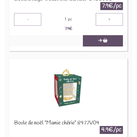
7.9€/pc
-
+
1
pc
7.9
€
Boule de noël "Mamie chérie" 8477V04
4.9€/pc