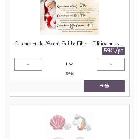
Calendrier de l’Avent Petite Fille – Édition artisanale 2025
59€/pc
-
+
1
pc
59
€