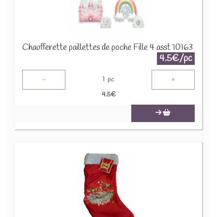
Chaufferette paillettes de poche Fille 4 asst 10163
4.5€/pc
-
+
1
pc
4.5
€