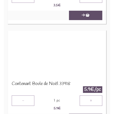
3.5
€
Contenant Boule de Noël 33918
5.9€/pc
-
+
1
pc
5.9
€