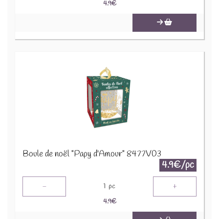
4.9
€
Boule de noël "Papy d'Amour" 8477V03
4.9€/pc
-
+
1
pc
4.9
€