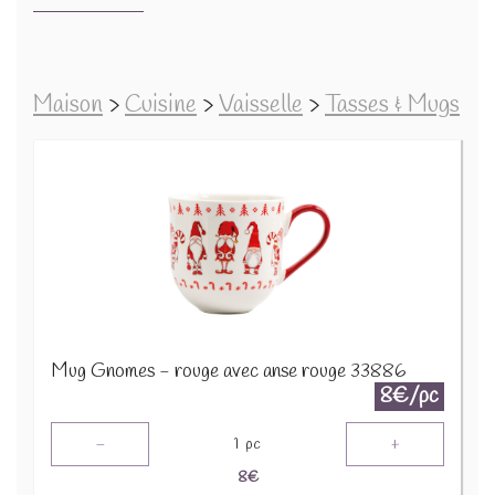
Maison
>
Cuisine
>
Vaisselle
>
Tasses & Mugs
Mug Gnomes - rouge avec anse rouge 33886
8€/pc
-
+
1
pc
8
€