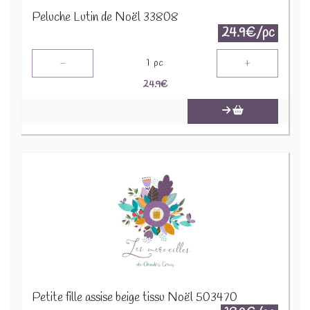
Peluche Lutin de Noël 33808
24.9€/pc
-
+
1
pc
24.9
€
Petite fille assise beige tissu Noël 503470