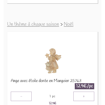
Un thème à chaque saison
>
Noël
Ange avec étoile dorée en Manguier 25763
12.9€/pc
-
+
1
pc
12.9
€