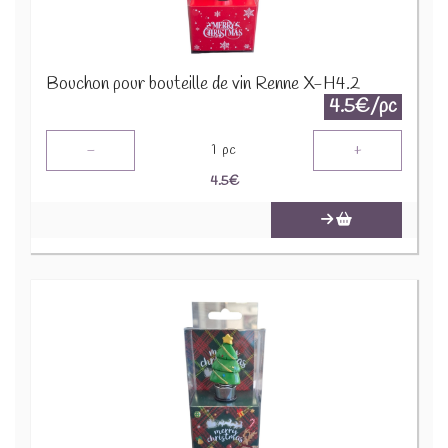
Bouchon pour bouteille de vin Renne X-H4.2
4.5€/pc
-
+
1
pc
4.5
€