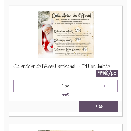
Calendrier de l’Avent artisanal – Édition limitée 2025
99€/pc
-
+
1
pc
99
€