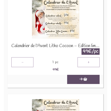
Calendrier de l’Avent Litho Cocoon – Édition limitée 2025
49€/pc
-
+
1
pc
49
€