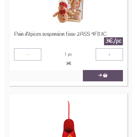
Pain d'épices suspension tissu 2ASS 9F|13C
3€/pc
-
+
1
pc
3
€