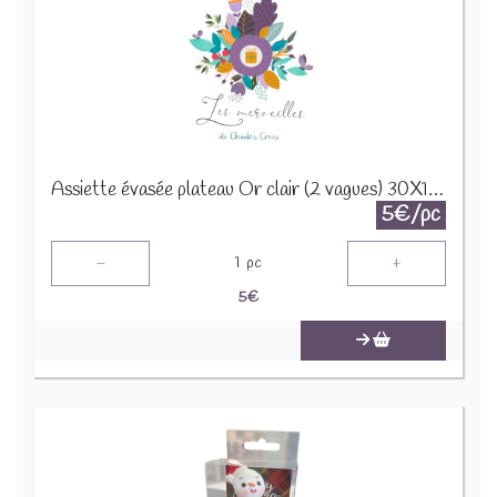
Assiette évasée plateau Or clair (2 vagues) 30X12H5CM 22334
5€/pc
-
+
1
pc
5
€