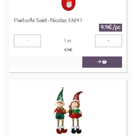
Pantoufle Saint-Nicolas 33847
4.9€/pc
-
+
1
pc
4.9
€