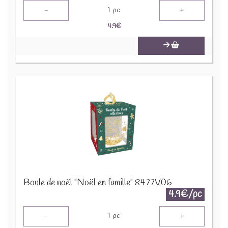
-
+
1
pc
4.9
€
Boule de noël "Noël en famille" 8477V06
4.9€/pc
-
+
1
pc