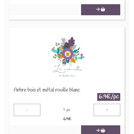
Arbre bois et métal rouille blanc
6.9€/pc
-
+
1
pc
6.9
€