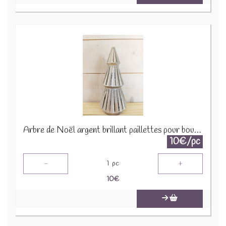
Arbre de Noël argent brillant paillettes pour bougie 1650 A1590
10€/pc
-
+
1
pc
10
€