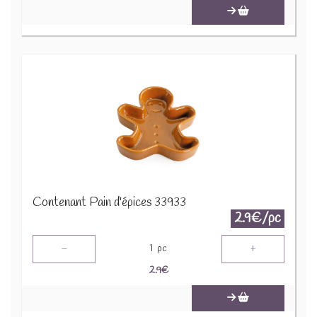
Contenant Pain d'épices 33933
2.9€/pc
-
+
1
pc
2.9
€