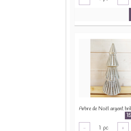
1
1
pc
-
+