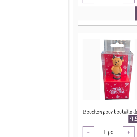
4.
1
pc
-
+