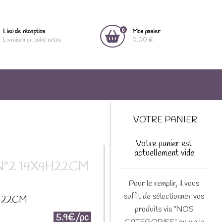
0
Lieu de réception
Mon panier
Livraison en point relais
0.00 €
VOTRE PANIER
Votre panier est
actuellement vide
e N°2 14X4H22CM
Pour le remplir, il vous
suffit de sélectionner vos
X4H22CM
produits via "NOS
5.9€/pc