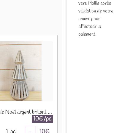
vers Mollie après
validation de votre
panier pour
effectuer le
paiement
Arbre de Noël argent brillant paillettes pour bougie 1650 A1590
10€/pc
1
pc
10
€
+