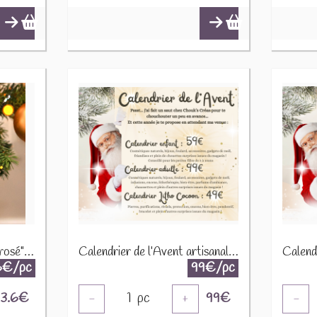
Boule noël "Bouteille vin rosé" 8497V08
Calendrier de l’Avent artisanal – Édition limitée 2025
6€/pc
99€/pc
3.6
€
1
pc
99
€
-
+
-