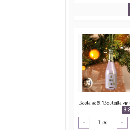
3.
1
pc
-
+