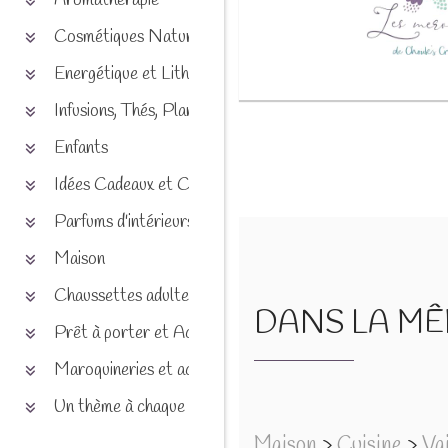
Aromathérapie
Cosmétiques Naturels
Energétique et Lithothérapie
Infusions, Thés, Plantes et produits naturels
Enfants
Idées Cadeaux et Chèques
Parfums d'intérieurs
Maison
Chaussettes adultes et enfants
DANS LA MÊM
Prêt à porter et Accessoires
Maroquineries et accessoires
Un thème à chaque saison
Maison
>
Cuisine
>
Vai