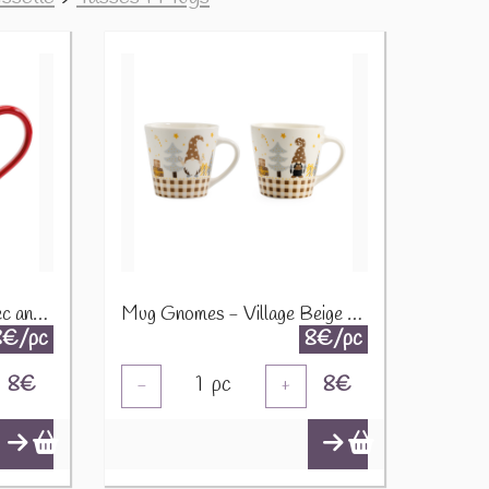
Mug Gnomes - rouge avec anse rouge 33886
Mug Gnomes - Village Beige 33887
8€/pc
8€/pc
8
€
1
pc
8
€
-
+