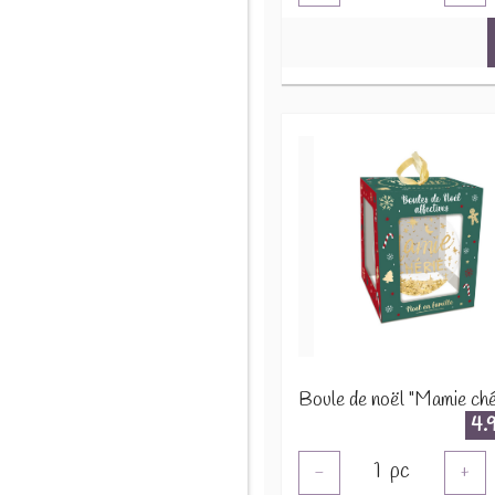
4.
1
pc
-
+