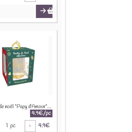
Boule de noël "Papy d'Amour" 8477V03
4.9€/pc
1
pc
4.9
€
+