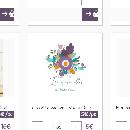
Arbre de Noël argent brillant paillettes pour bougie 1650 B 2290
Assiette évasée plateau Or clair (2 vagues) 30X12H5CM 22334
5€/pc
5€/pc
15
€
1
pc
5
€
-
+
-