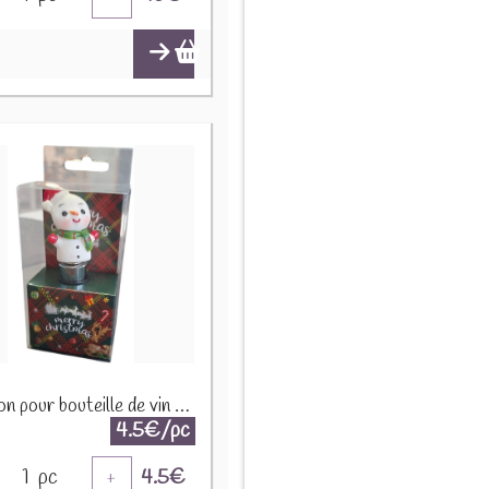
Bouchon pour bouteille de vin Bonhomme de neige X-M10.2
4.5€/pc
1
pc
4.5
€
+