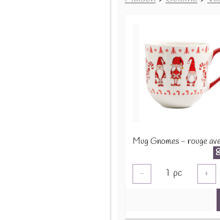
1
pc
-
+