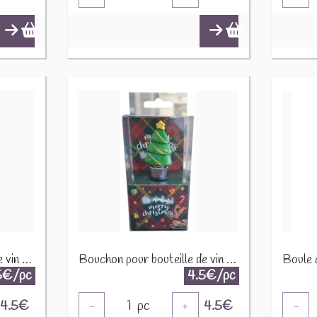
Bouchon pour bouteille de vin Renne X-H4.2
Bouchon pour bouteille de vin Sapin X-H9.2
5€/pc
4.5€/pc
4.5
€
1
pc
4.5
€
-
+
-