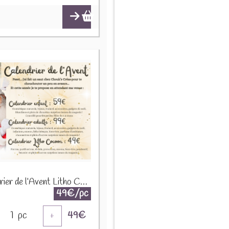
Calendrier de l’Avent Litho Cocoon – Édition limitée 2025
49€/pc
1
pc
49
€
+