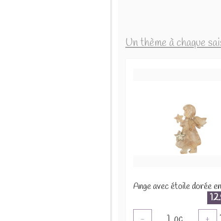
Un thème à chaque sa
12
1
pc
-
+