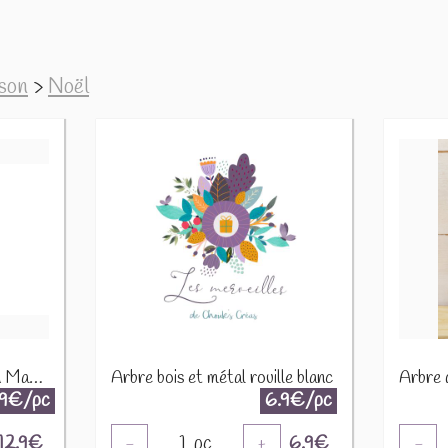
ison
>
Noël
Ange avec étoile dorée en Manguier 25763
Arbre bois et métal rouille blanc
.9€/pc
6.9€/pc
12.9
€
1
pc
6.9
€
-
+
-