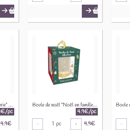
Boule de noël "Mamie chérie" 8477V04
Boule de noël "Noël en famille" 8477V06
9€/pc
4.9€/pc
4.9
€
1
pc
4.9
€
-
+
-