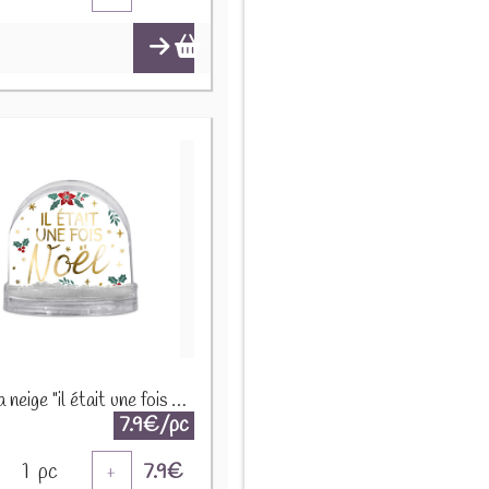
Boule a neige "il était une fois noël" 8486V06
7.9€/pc
1
pc
7.9
€
+