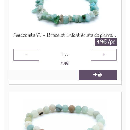
Amazonite 'A' - Bracelet Enfant éclats de pierres BRC-AMZX
9.9€/pc
-
+
1
pc
9.9
€