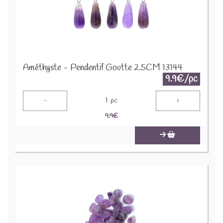
Améthyste - Pendentif Goutte 2.5CM 13144
9.9€/pc
-
+
1
pc
9.9
€