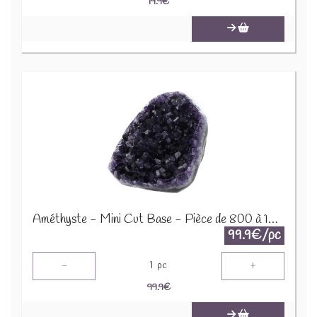
19.9
€
Améthyste - Mini Cut Base - Pièce de 800 à 1000 Gr 64059
99.9€/pc
-
+
1
pc
99.9
€