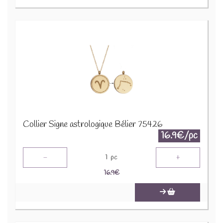
Collier Signe astrologique Bélier 75426
16.9€/pc
-
+
1
pc
16.9
€