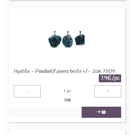
Apatite - Pendentif pierre brute +/- 2cm 71109
7.9€/pc
-
+
1
pc
7.9
€