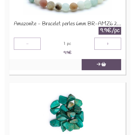
Amazonite - Bracelet perles 6mm BR-AMZ6 2274
9.9€/pc
-
+
1
pc
9.9
€