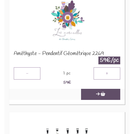
Améthyste - Pendentif Géométrique 2269
59€/pc
-
+
1
pc
59
€