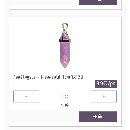
Améthyste - Pendentif 4cm 12138
9.9€/pc
-
+
1
pc
9.9
€