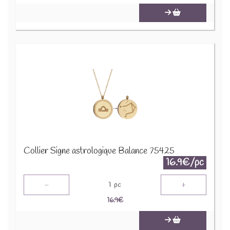
Collier Signe astrologique Balance 75425
16.9€/pc
-
+
1
pc
16.9
€