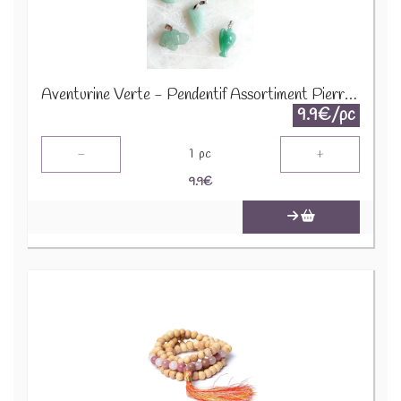
Aventurine Verte - Pendentif Assortiment Pierres Précieuses GemPD-18
9.9€/pc
-
+
1
pc
9.9
€