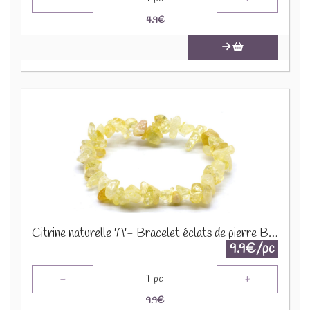
4.9
€
Citrine naturelle 'A'- Bracelet éclats de pierre BRC-CIT
9.9€/pc
-
+
1
pc
9.9
€