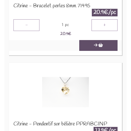
Citrine - Bracelet perles 8mm 71495
20.9€/pc
-
+
1
pc
20.9
€
Citrine - Pendentif sur bélière PPRABCINP
13.9€/pc