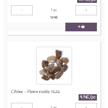
-
+
1
pc
13.9
€
Citrine - Pierre roulée 7626
4.9€/pc
-
+
1
pc