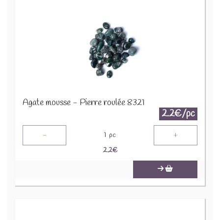
Agate mousse - Pierre roulée 8321
2.2€/pc
-
+
1
pc
2.2
€