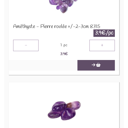
Améthyste - Pierre roulée +/-2-3cm 8315
3.9€/pc
-
+
1
pc
3.9
€