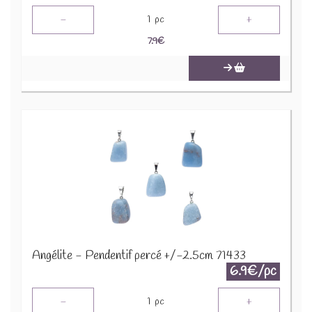
-
+
1
pc
7.9
€
Angélite - Pendentif percé +/-2.5cm 71433
6.9€/pc
-
+
1
pc