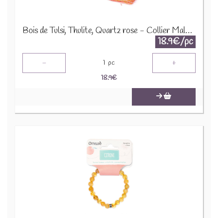
Bois de Tulsi, Thulite, Quartz rose - Collier Mala 12646
18.9€/pc
-
+
1
pc
18.9
€