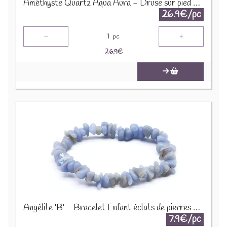
Améthyste Quartz Aqua Aura - Druse sur pied en métal DAT3
26.9€/pc
-
+
1
pc
26.9
€
Angélite 'B' - Bracelet Enfant éclats de pierres BRC-ANG
7.9€/pc