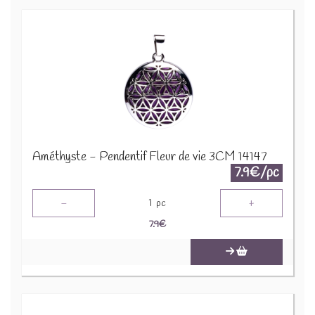
Améthyste - Pendentif Fleur de vie 3CM 14147
7.9€/pc
-
+
1
pc
7.9
€