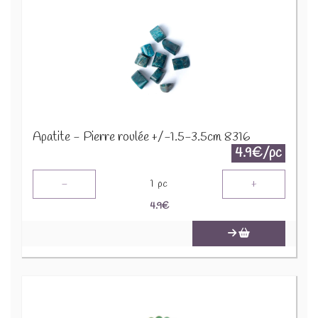
Apatite - Pierre roulée +/-1.5-3.5cm 8316
4.9€/pc
-
+
1
pc
4.9
€