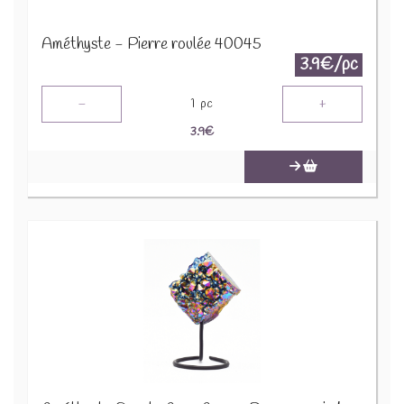
Améthyste - Pierre roulée 40045
3.9€/pc
-
+
1
pc
3.9
€