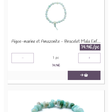
Aigue-marine et Amazonite - Bracelet Mala Enfant 68994
14.9€/pc
-
+
1
pc
14.9
€