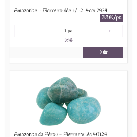
Amazonite - Pierre roulée +/-2-4cm 7934
3.9€/pc
-
+
1
pc
3.9
€
Amazonite du Pérou - Pierre roulée 40124