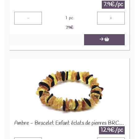
7.9€/pc
-
+
1
pc
7.9
€
Ambre - Bracelet Enfant éclats de pierres BRC-AMBK
12.9€/pc