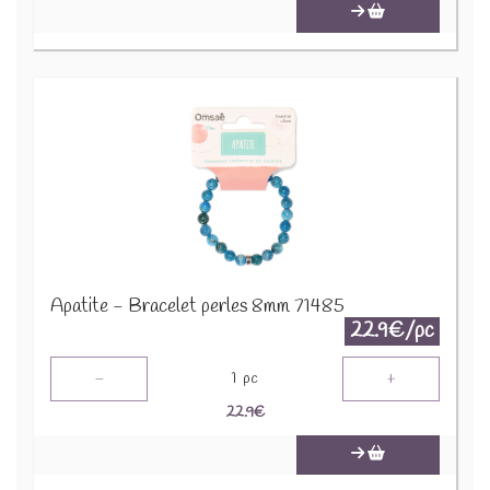
Apatite - Bracelet perles 8mm 71485
22.9€/pc
-
+
1
pc
22.9
€