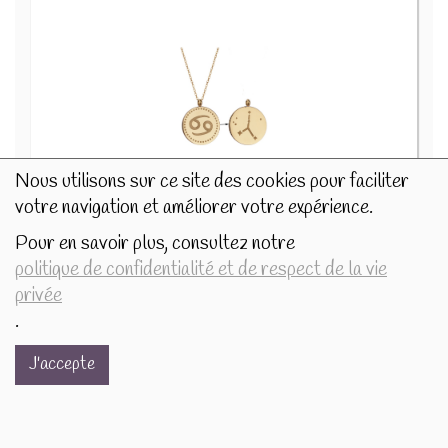
Nous utilisons sur ce site des cookies pour faciliter
votre navigation et améliorer votre expérience.
Collier Signe astrologique Cancer 75419
16.9€/pc
Pour en savoir plus, consultez notre
politique de confidentialité et de respect de la vie
-
+
1
pc
privée
16.9
€
.
J'accepte