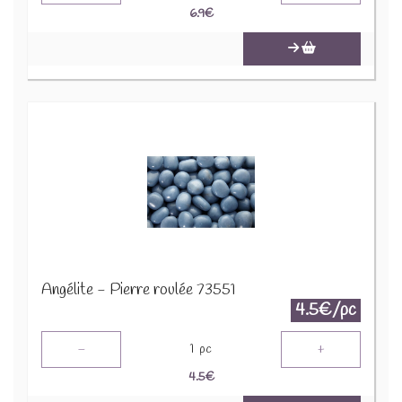
6.9
€
Angélite - Pierre roulée 73551
4.5€/pc
-
+
1
pc
4.5
€