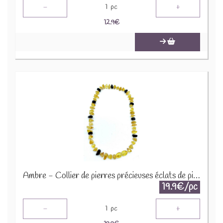
-
+
1
pc
12.9
€
Ambre - Collier de pierres précieuses éclats de pierres 45cm COLC-AMB
19.9€/pc
-
+
1
pc