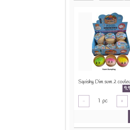
9.
1
pc
-
+