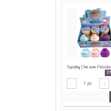
7.
1
pc
-
+