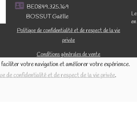
BE0849.325.169
Le
BOSSUT Gaëlle
en
Politique de confidentialité et de respect de la vie
privée
Conditions générales de vente
faciliter votre navigation et améliorer votre expérience.
que de confidentialité et de respect de la vie privée
.
Réalisé avec
par
MonSiteAMoi