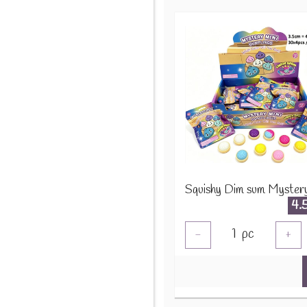
4.
1
pc
-
+