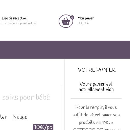
0
Lieu de réception
Mon panier
Livraison en point relais
0.00 €
VOTRE PANIER
Votre panier est
actuellement vide
soins pour bébé
Pour le remplir, il vous
suffit de sélectionner vos
eter - Nuage
produits via "NOS
10€/pc