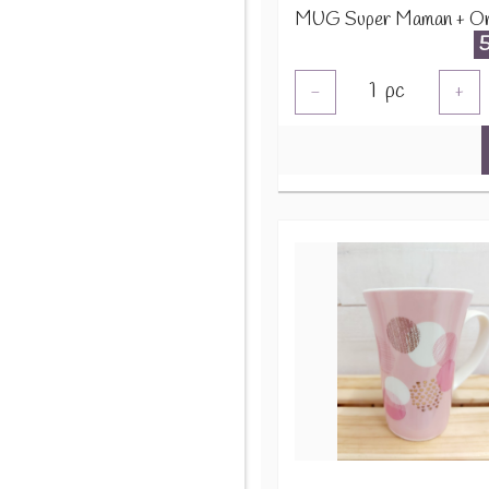
1
pc
-
+