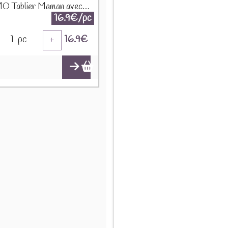
PROMO Tablier Maman avec texte Rouge 19346 1690
16.9€/pc
1
pc
16.9
€
+