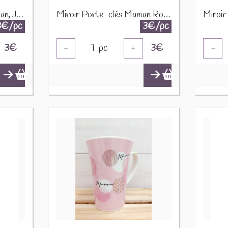
Miroir Porte-clefs "Maman, Je t'Aime" 12552
Miroir Porte-clés Maman Rose 12507
3€/pc
3€/pc
3
€
1
pc
3
€
-
+
-