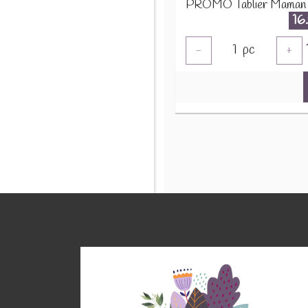
16
1
pc
-
+