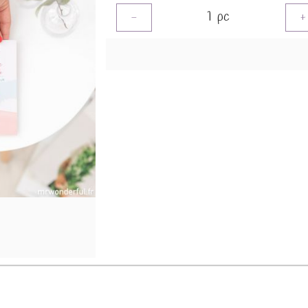
1
pc
-
+