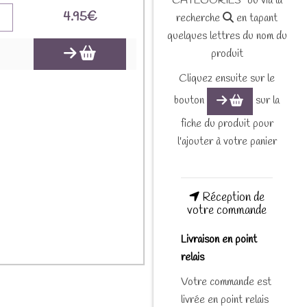
CATEGORIES" ou via la
4.95
€
recherche
en tapant
quelques lettres du nom du
produit
Cliquez ensuite sur le
bouton
sur la
fiche du produit pour
l'ajouter à votre panier
Réception de
votre commande
Livraison en point
relais
Votre commande est
livrée en point relais