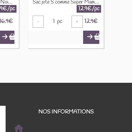
PROMO Tablier Maman Noir Imperméable 19717 1690
Sac jute S comme Super Maman Anses noires 19731
.9€/pc
12.9€/pc
16.9
€
1
pc
12.9
€
-
+
NOS INFORMATIONS