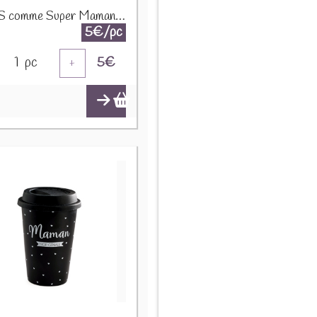
MUG S comme Super Maman blanc/noir 24307
5€/pc
1
pc
5
€
+