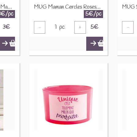
Miroir Porte-clés Super Maman noir 12510
MUG Maman Cercles Roses/Or D9H12,5CM 24321
3€/pc
5€/pc
3
€
1
pc
5
€
-
+
-