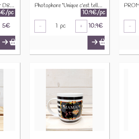
MUG Super Maman + Or D8,5H9,5CM 23880
Photophore "Unique c'est tellement mieux que parfaite" D13H8cm 22622
5€/pc
10.9€/pc
5
€
1
pc
10.9
€
-
+
-