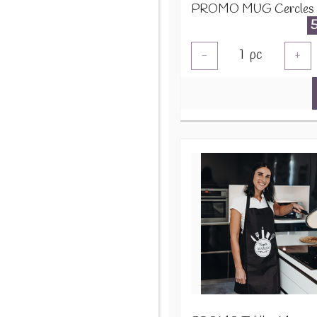
1
pc
-
+