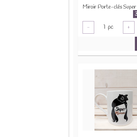
1
pc
-
+