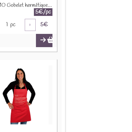
PROMO Gobelet hermétique "Maman trop Géniale" Noir 24306
5€/pc
1
pc
5
€
+