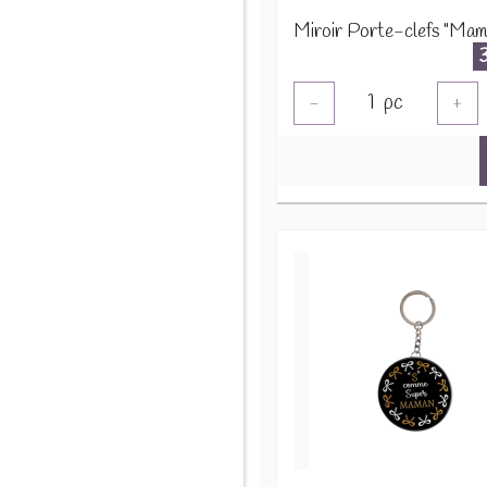
1
pc
-
+