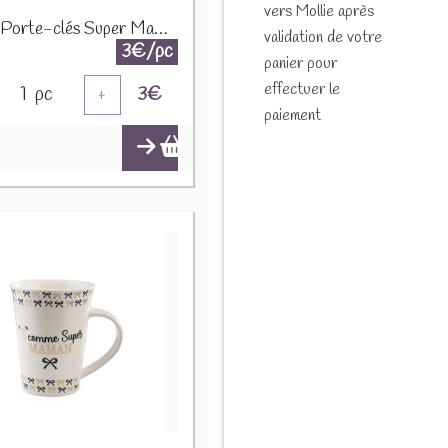
vers Mollie après
Miroir Porte-clés Super Maman Blanc 12509
validation de votre
3€/pc
panier pour
effectuer le
1
pc
3
€
+
paiement