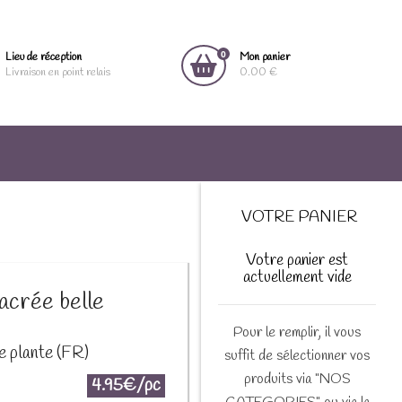
0
Lieu de réception
Mon panier
Livraison en point relais
0.00 €
VOTRE PANIER
Votre panier est
actuellement vide
acrée belle
Pour le remplir, il vous
e plante (FR)
suffit de sélectionner vos
produits via "NOS
4.95€/pc