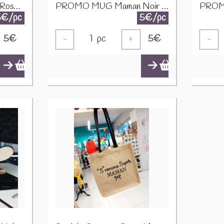
PROMO MUG Cercles Roses/Or D9H12,5CM 24322
PROMO MUG Maman Noir Lignes D8,5H9CM 23975
5€/pc
5€/pc
5
€
1
pc
5
€
-
+
-