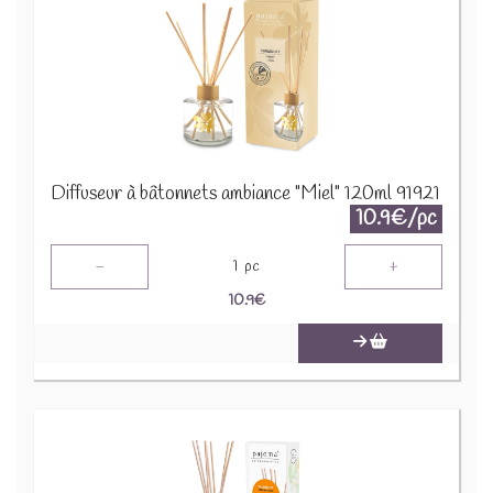
Diffuseur à bâtonnets ambiance "Miel" 120ml 91921
10.9€/pc
-
+
1
pc
10.9
€