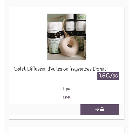
Galet Diffuseur d'huiles ou fragrances Donut
1.5€/pc
-
+
1
pc
1.5
€