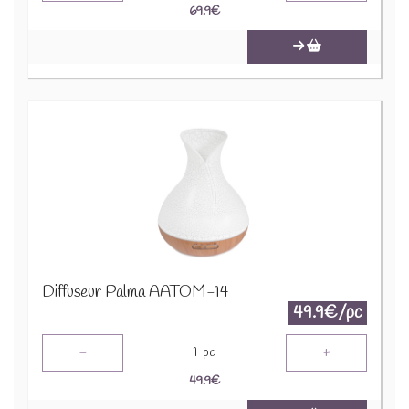
69.9
€
Diffuseur Palma AATOM-14
49.9€/pc
-
+
1
pc
49.9
€