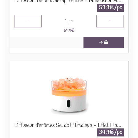
Diffuseur d'aromathérapie sèche - Nébuliseur AATOM-28
59.9€/pc
-
+
1
pc
59.9
€
Diffuseur d'arômes Sel de l'Himalaya - Effet Flamme AATOM-27
34.9€/pc