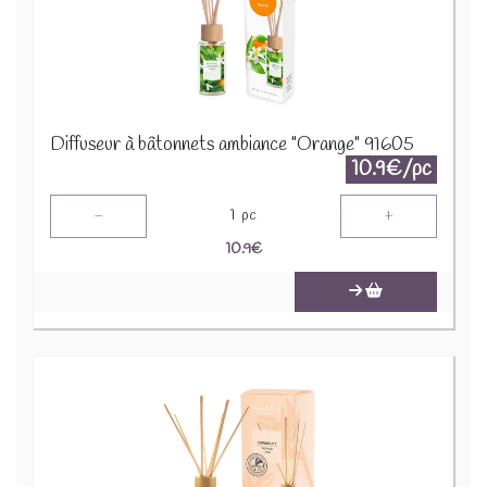
Diffuseur à bâtonnets ambiance "Orange" 91605
10.9€/pc
-
+
1
pc
10.9
€