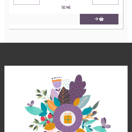
18.9
€