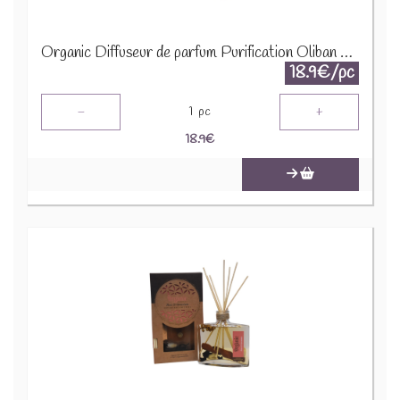
Organic Diffuseur de parfum Purification Oliban et Myrrhe 76975
18.9€/pc
-
+
1
pc
18.9
€