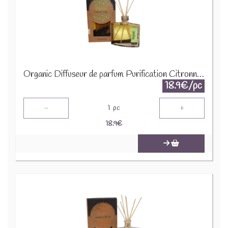
Organic Diffuseur de parfum Purification Citronnelle et Epices 76974
18.9€/pc
-
+
1
pc
18.9
€