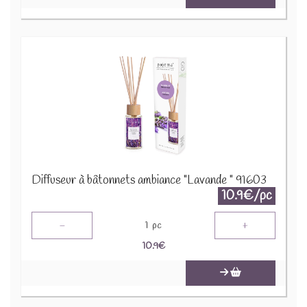
Diffuseur à bâtonnets ambiance "Lavande " 91603
10.9€/pc
-
+
1
pc
10.9
€