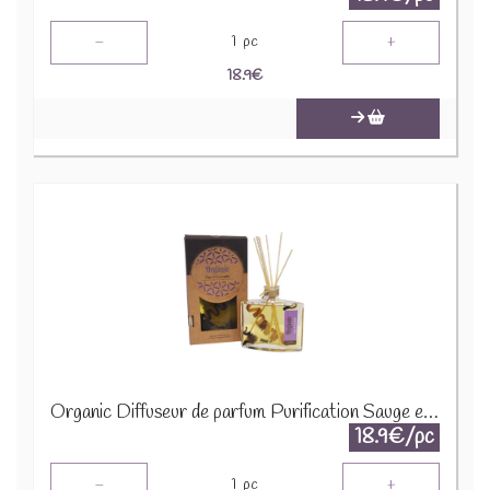
-
+
1
pc
18.9
€
Organic Diffuseur de parfum Purification Sauge et Lavande 76976
18.9€/pc
-
+
1
pc