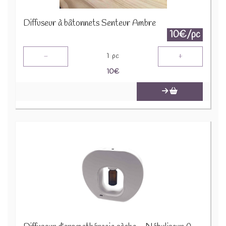
Diffuseur à bâtonnets Senteur Ambre
10€/pc
-
+
1
pc
10
€