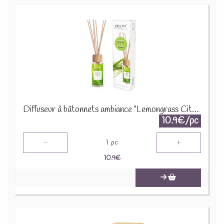
Diffuseur à bâtonnets ambiance "Lemongrass Citronnelle " 9160
10.9€/pc
-
+
1
pc
10.9
€