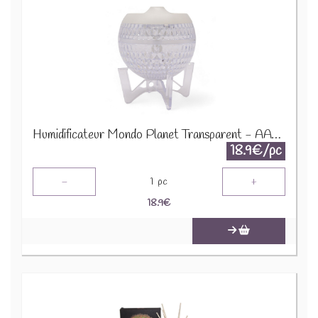
Humidificateur Mondo Planet Transparent - AATOM-33
18.9€/pc
-
+
1
pc
18.9
€