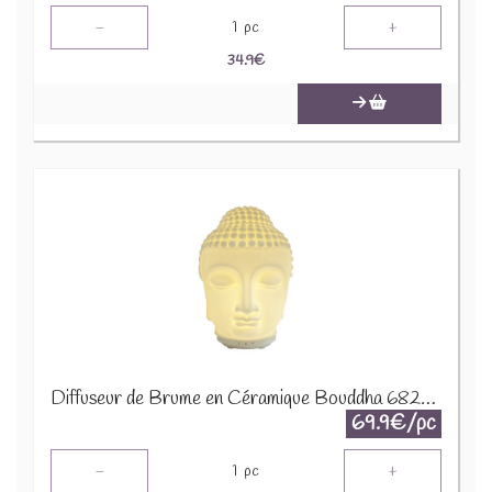
-
+
1
pc
34.9
€
Diffuseur de Brume en Céramique Bouddha 68200
69.9€/pc
-
+
1
pc