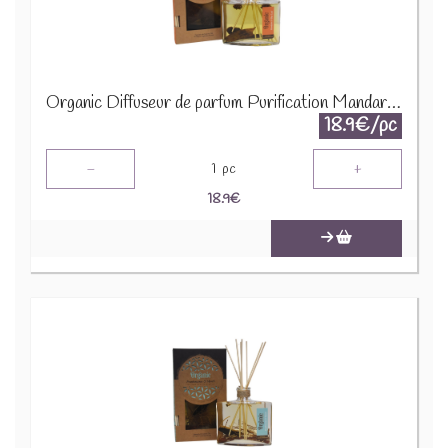
Organic Diffuseur de parfum Purification Mandarine et Laurier 76973
18.9€/pc
-
+
1
pc
18.9
€