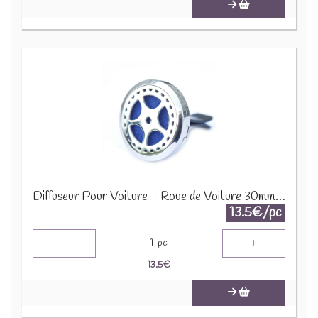
Diffuseur Pour Voiture - Roue de Voiture 30mm AromaC-08
13.5€/pc
-
+
1
pc
13.5
€