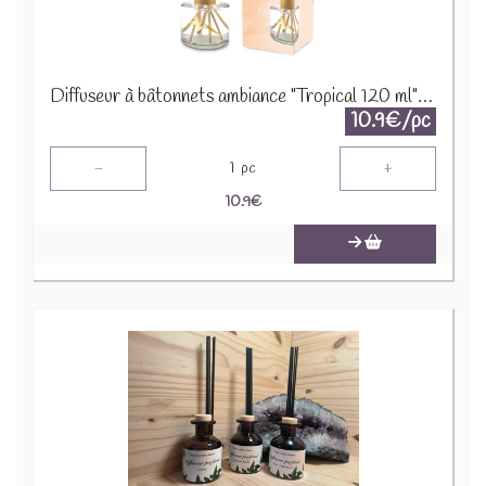
Diffuseur à bâtonnets ambiance "Tropical 120 ml" 120ml 91816
10.9€/pc
-
+
1
pc
10.9
€