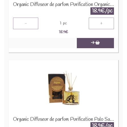
Organic Diffuseur de parfum Purification Organic Rose et Géranium 76971
18.9€/pc
-
+
1
pc
18.9
€
Organic Diffuseur de parfum Purification Palo Santo et Cèdre 76972
18.9€/pc