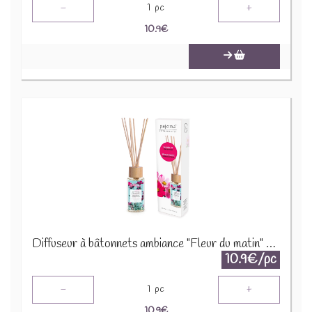
-
+
1
pc
10.9
€
Diffuseur à bâtonnets ambiance "Fleur du matin" 91447
10.9€/pc
-
+
1
pc
10.9
€