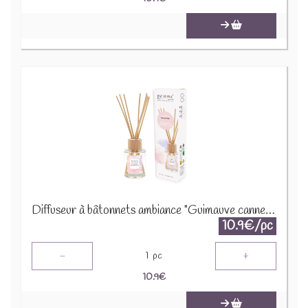
Diffuseur à bâtonnets ambiance "Guimauve canneberge" 91441
10.9€/pc
-
+
1
pc
10.9
€