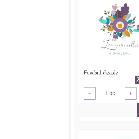
Fondant Azalée
1
pc
-
+