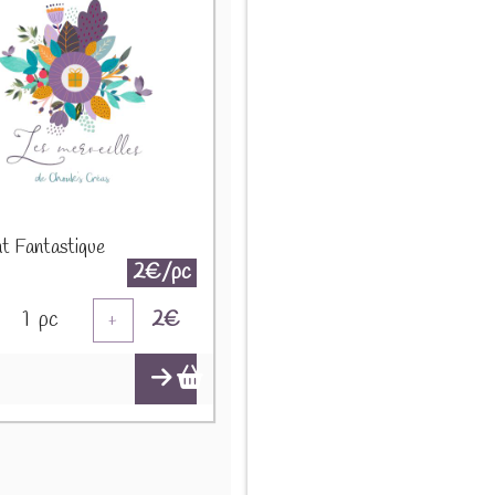
t Fantastique
2€/pc
1
pc
2
€
+