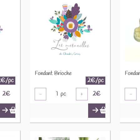
Fondant Brioche
Fondan
2€/pc
2€/pc
2
€
1
pc
2
€
-
+
-