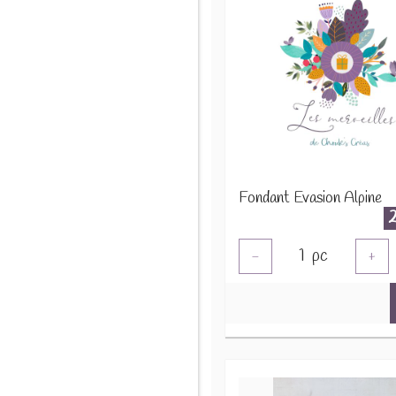
Fondant Evasion Alpine
1
pc
-
+