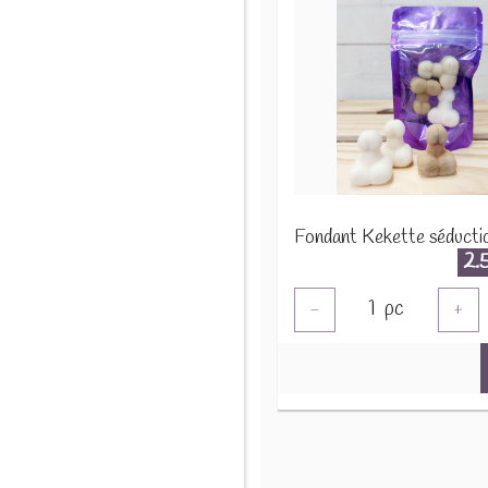
Fondant Kekette séducti
2.
1
pc
-
+