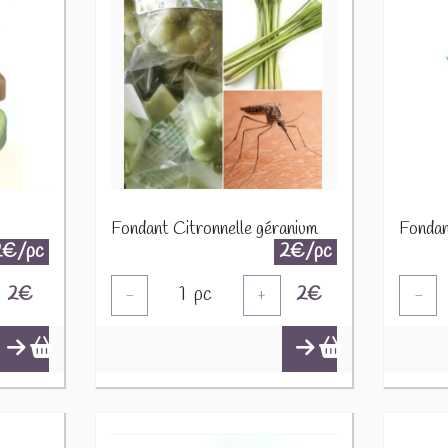
Fondant Citronnelle géranium
Fonda
2€/pc
2€/pc
2
€
1
pc
2
€
-
+
-