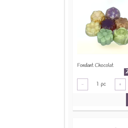
Fondant Chocolat
1
pc
-
+