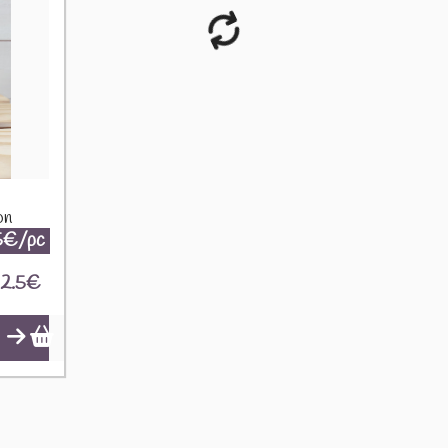
on
5€/pc
2.5
€