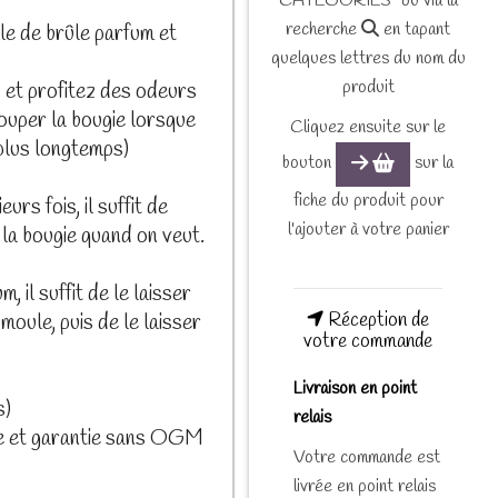
CATEGORIES" ou via la
recherche
en tapant
e de brûle parfum et
quelques lettres du nom du
produit
 et profitez des odeurs
couper la bougie lorsque
Cliquez ensuite sur le
plus longtemps)
bouton
sur la
fiche du produit pour
rs fois, il suffit de
l'ajouter à votre panier
e la bougie quand on veut.
 il suffit de le laisser
Réception de
moule, puis de le laisser
votre commande
Livraison en point
s)
relais
le et garantie sans OGM
Votre commande est
livrée en point relais