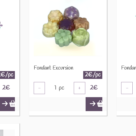
Fondant Excursion
Fondan
2€/pc
2€/pc
2
€
1
pc
2
€
-
+
-