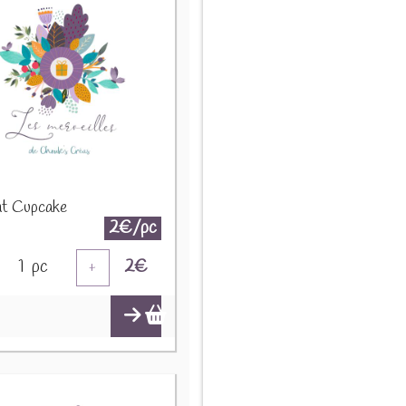
nt Cupcake
2€/pc
1
pc
2
€
+