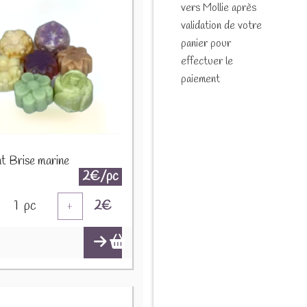
vers Mollie après
validation de votre
panier pour
effectuer le
paiement
t Brise marine
2€/pc
1
pc
2
€
+