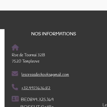
NOS INFORMATIONS
Rue de Tournai 32B
7520 Templeuve
lescreasdechouks@gmail.com
+32.497.16.16.82
BE0849.325.169
Le