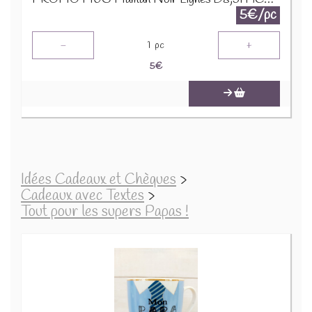
5€/pc
-
+
1
pc
5
€
Idées Cadeaux et Chèques
>
Cadeaux avec Textes
>
Tout pour les supers Papas !