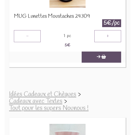
MUG Lunettes Moustaches 24309
5€/pc
-
+
1
pc
5
€
Idées Cadeaux et Chèques
>
Cadeaux avec Textes
>
Tout pour les supers Nounous !