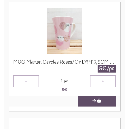
MUG Maman Cercles Roses/Or D9H12,5CM 24321
5€/pc
-
+
1
pc
5
€