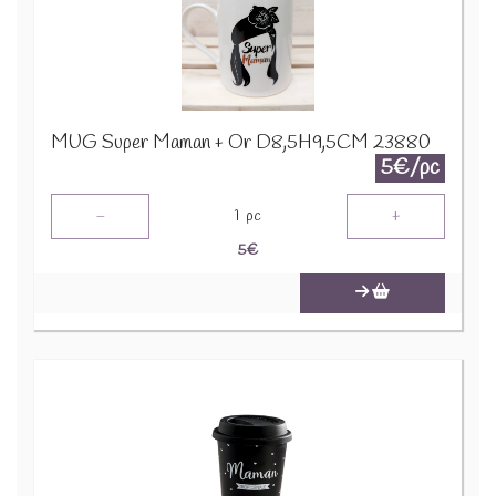
MUG Super Maman + Or D8,5H9,5CM 23880
5€/pc
-
+
1
pc
5
€