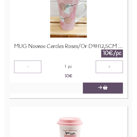
MUG Nounou Cercles Roses/Or D9H12,5CM 24320
10€/pc
-
+
1
pc
10
€