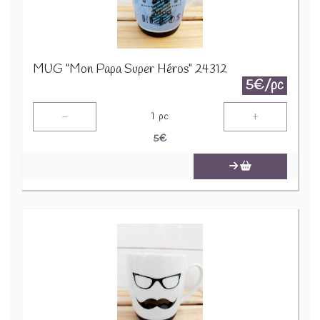
MUG "Mon Papa Super Héros" 24312
5€/pc
-
+
1
pc
5
€