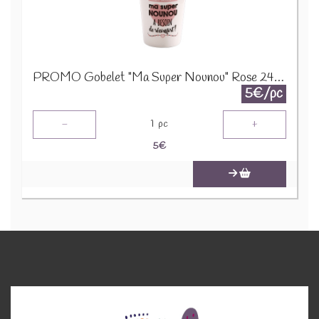
PROMO Gobelet "Ma Super Nounou" Rose 24139 1200
5€/pc
-
+
1
pc
5
€