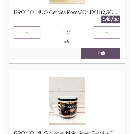
PROMO MUG Cercles Roses/Or D9H12,5CM 24322
5€/pc
-
+
1
pc
5
€
PROMO MUG Maman Noir Lignes D8,5H9CM 23975