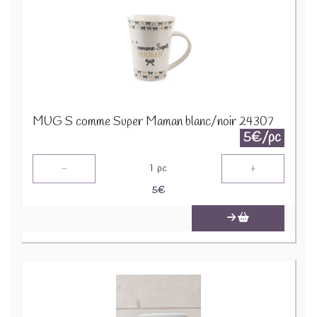
MUG S comme Super Maman blanc/noir 24307
5€/pc
-
+
1
pc
5
€