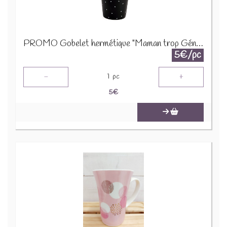
PROMO Gobelet hermétique "Maman trop Géniale" Noir 24306
5€/pc
-
+
1
pc
5
€