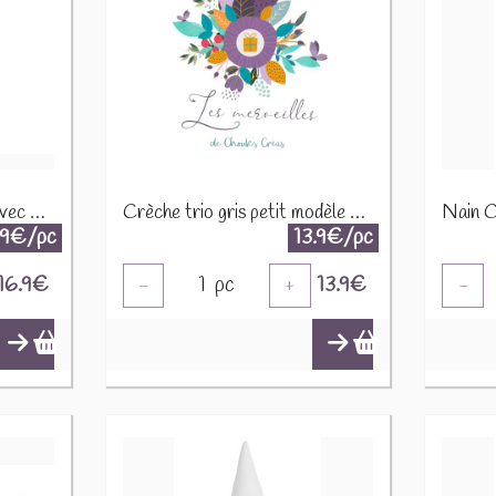
2 rennes en bois naturel avec argent, sur pied en bois H 33,5 2653-B
Crèche trio gris petit modèle 831096
.9€/pc
13.9€/pc
16.9
€
1
pc
13.9
€
-
+
-