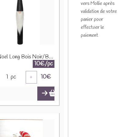
vers Mollie après
validation de votre
panier pour
effectuer le
paiement
Pere Noel Long Bois Noir/Blanc Large 97323
10€/pc
1
pc
10
€
+