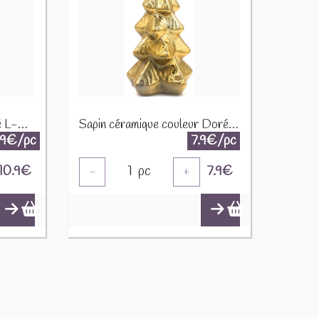
Renne céramique Argenté L-B2.2
Sapin céramique couleur Doré K-C8.2
.9€/pc
7.9€/pc
10.9
€
1
pc
7.9
€
-
+