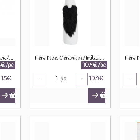
Père Noel Céramique Blanc/Argent Medium 16578
Pere Noel Ceramique/Imitation Fourrure Noir/Blanc Large 86755
5€/pc
10.9€/pc
15
€
1
pc
10.9
€
-
+
-