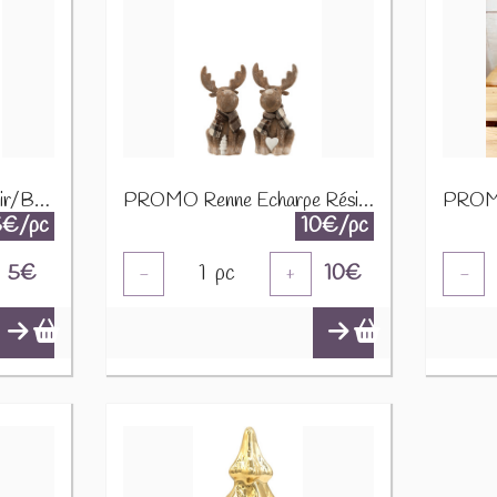
Pere Noel Long Bois Noir/Blanc Small 97322
PROMO Renne Echarpe Résine Marron Small Assortiment De 2 16963 1890
5€/pc
10€/pc
5
€
1
pc
10
€
-
+
-