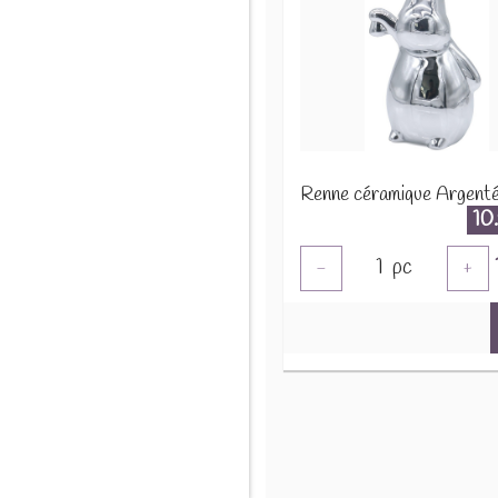
10
1
pc
-
+