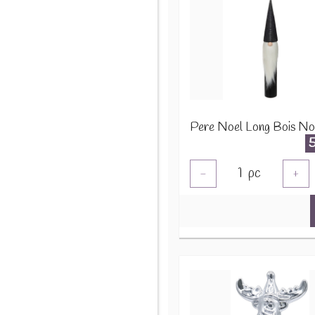
1
pc
-
+