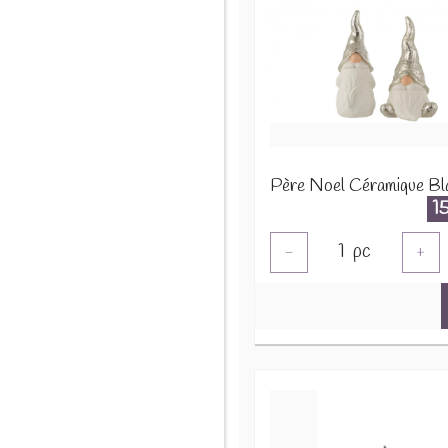
1
1
pc
-
+