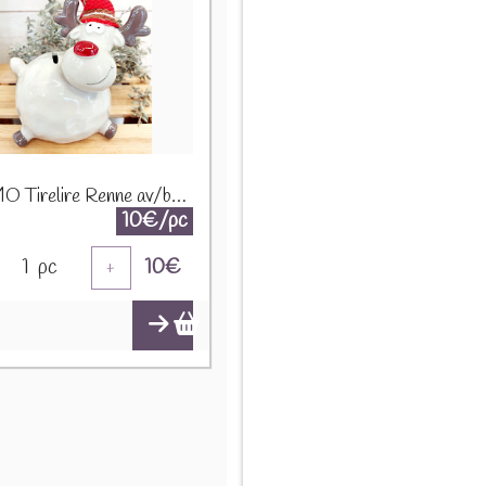
PROMO Tirelire Renne av/bonnet, domolite, blanc, 15x12x23cm A195313 1290
10€/pc
1
pc
10
€
+