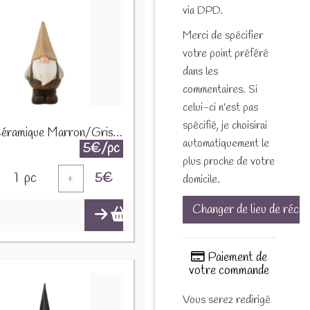
via DPD.
Merci de spécifier
votre point préféré
dans les
commentaires. Si
celui-ci n'est pas
spécifié, je choisirai
Nain Céramique Marron/Gris Small 16640 1190
automatiquement le
5€/pc
plus proche de votre
1
pc
5
€
+
domicile.
Changer de lieu de récep
Paiement de
votre commande
Vous serez redirigé