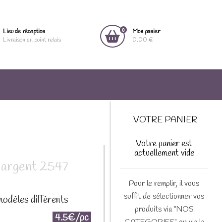
0
Lieu de réception
Mon panier
Livraison en point relais
0.00 €
VOTRE PANIER
Votre panier est
actuellement vide
s argent 2547
Pour le remplir, il vous
suffit de sélectionner vos
modèles différents
produits via "NOS
4.5€/pc