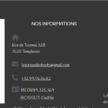
NOS INFORMATIONS
Rue de Tournai 32B
7520 Templeuve
lescreasdechouks@gmail.com
+32.497.16.16.82
BE0849.325.169
Le
BOSSUT Gaëlle
en