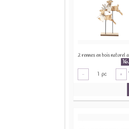
16
1
pc
-
+