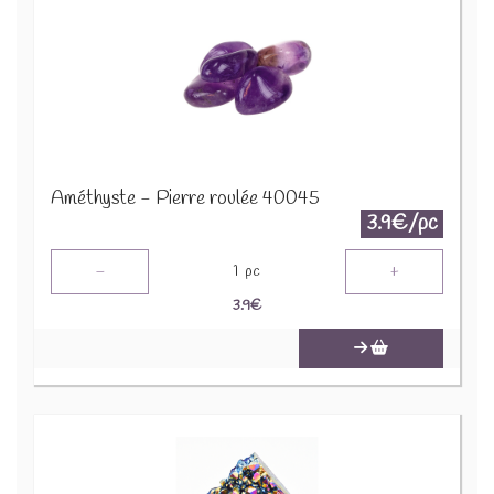
Améthyste - Pierre roulée 40045
3.9€/pc
-
+
1
pc
3.9
€