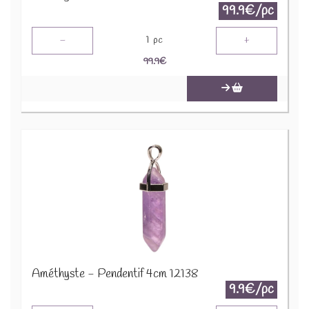
99.9€/pc
-
+
1
pc
99.9
€
Améthyste - Pendentif 4cm 12138
9.9€/pc