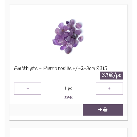
Améthyste - Pierre roulée +/-2-3cm 8315
3.9€/pc
-
+
1
pc
3.9
€