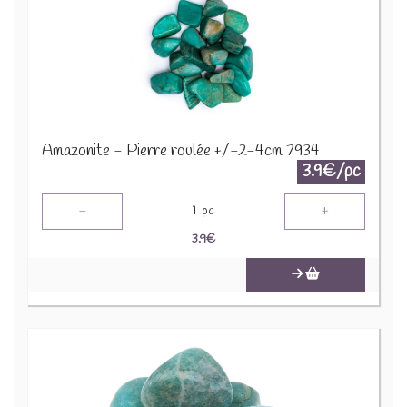
Amazonite - Pierre roulée +/-2-4cm 7934
3.9€/pc
-
+
1
pc
3.9
€