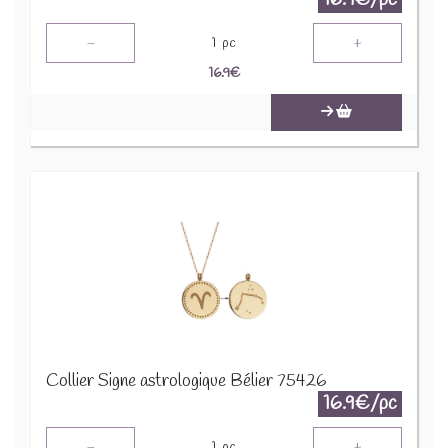
-
+
1
pc
16.9
€
Collier Signe astrologique Bélier 75426
16.9€/pc
-
+
1
pc