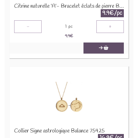
Citrine naturelle 'A'- Bracelet éclats de pierre BRC-CIT
9.9€/pc
-
+
1
pc
9.9
€
Collier Signe astrologique Balance 75425
16.9€/pc