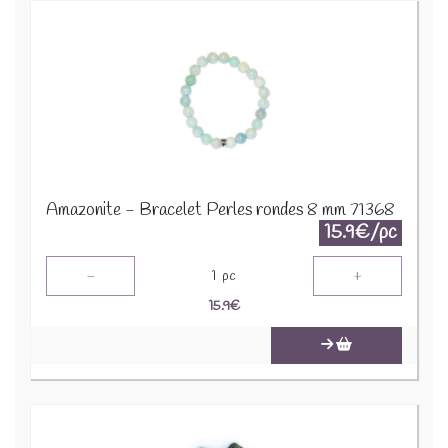
Amazonite - Bracelet Perles rondes 8 mm 71368
15.9€/pc
-
+
1
pc
15.9
€