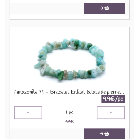
Amazonite 'A' - Bracelet Enfant éclats de pierres BRC-AMZX
9.9€/pc
-
+
1
pc
9.9
€