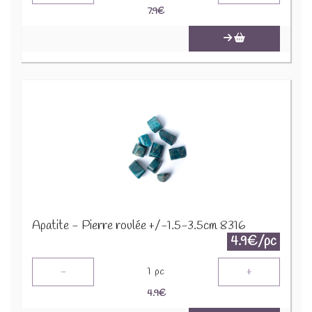
7.9
€
Apatite - Pierre roulée +/-1.5-3.5cm 8316
4.9€/pc
-
+
1
pc
4.9
€