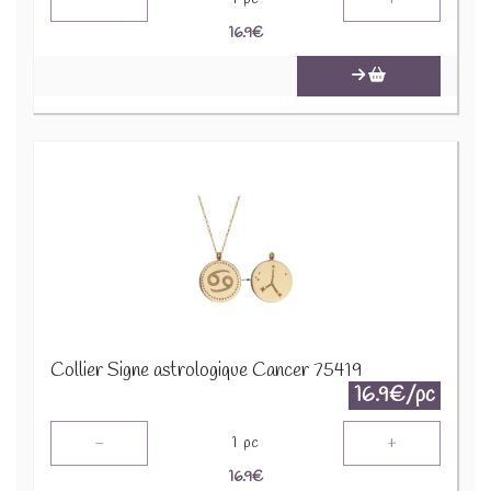
16.9
€
Collier Signe astrologique Cancer 75419
16.9€/pc
-
+
1
pc
16.9
€