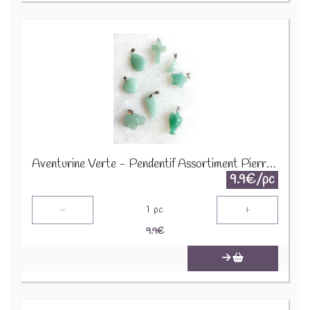
Aventurine Verte - Pendentif Assortiment Pierres Précieuses GemPD-18
9.9€/pc
-
+
1
pc
9.9
€