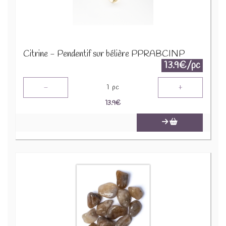
Citrine - Pendentif sur bélière PPRABCINP
13.9€/pc
-
+
1
pc
13.9
€