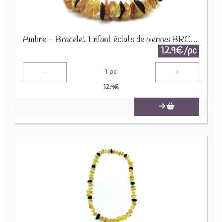
Ambre - Bracelet Enfant éclats de pierres BRC-AMBK
12.9€/pc
-
+
1
pc
12.9
€