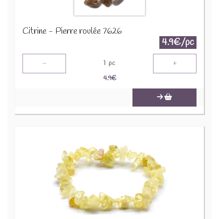
Citrine - Pierre roulée 7626
4.9€/pc
-
+
1
pc
4.9
€