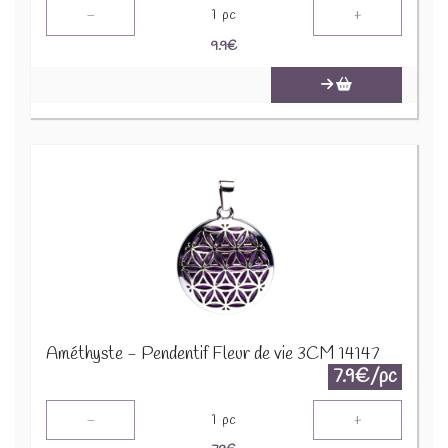
-
+
1
pc
9.9
€
Améthyste - Pendentif Fleur de vie 3CM 14147
7.9€/pc
-
+
1
pc