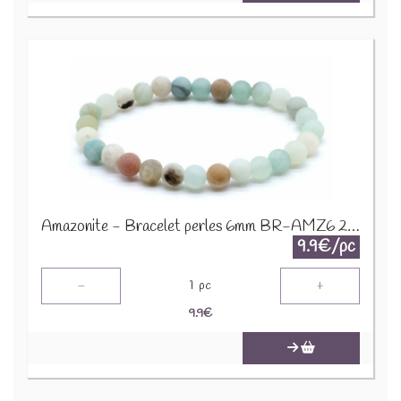
Amazonite - Bracelet perles 6mm BR-AMZ6 2274
9.9€/pc
-
+
1
pc
9.9
€