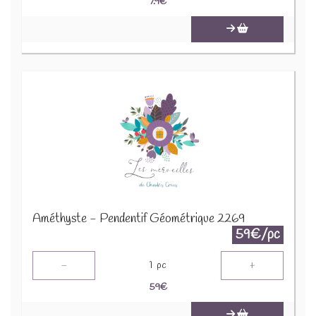
7.9
€
Améthyste - Pendentif Géométrique 2269
59€/pc
-
+
1
pc
59
€