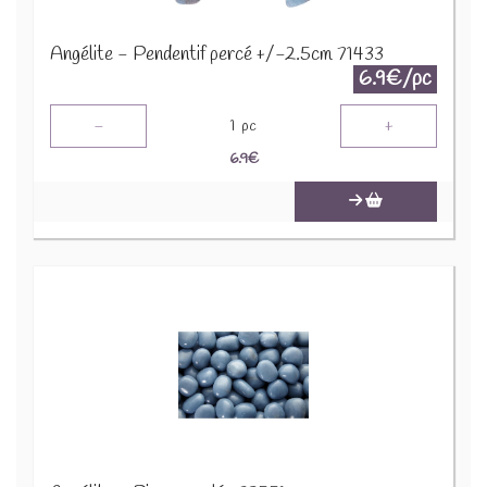
Angélite - Pendentif percé +/-2.5cm 71433
6.9€/pc
-
+
1
pc
6.9
€