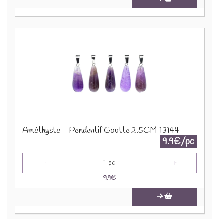
Améthyste - Pendentif Goutte 2.5CM 13144
9.9€/pc
-
+
1
pc
9.9
€