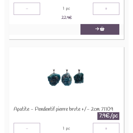
-
+
1
pc
22.9
€
Apatite - Pendentif pierre brute +/- 2cm 71109
7.9€/pc
-
+
1
pc