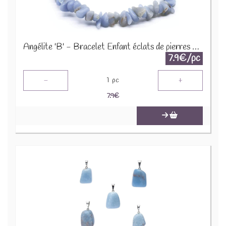
Angélite 'B' - Bracelet Enfant éclats de pierres BRC-ANG
7.9€/pc
-
+
1
pc
7.9
€