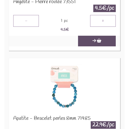
Angélite - Pierre roulée 73551
4.5€/pc
-
+
1
pc
4.5
€
Apatite - Bracelet perles 8mm 71485
22.9€/pc