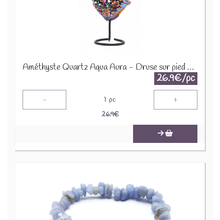
Améthyste Quartz Aqua Aura - Druse sur pied en métal DAT3
26.9€/pc
-
+
1
pc
26.9
€