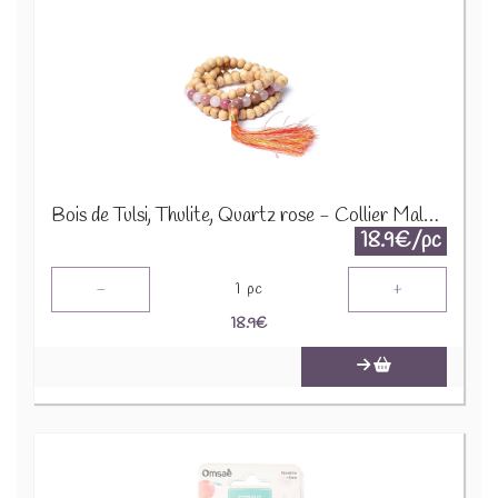
Bois de Tulsi, Thulite, Quartz rose - Collier Mala 12646
18.9€/pc
-
+
1
pc
18.9
€