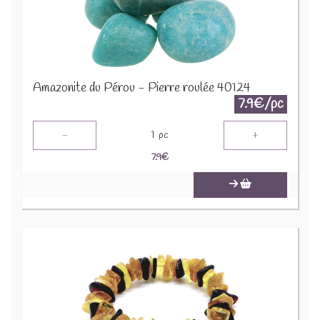
Amazonite du Pérou - Pierre roulée 40124
7.9€/pc
-
+
1
pc
7.9
€