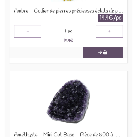
Ambre - Collier de pierres précieuses éclats de pierres 45cm COLC-AMB
19.9€/pc
-
+
1
pc
19.9
€
Améthyste - Mini Cut Base - Pièce de 800 à 1000 Gr 64059