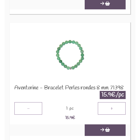
Aventurine - Bracelet Perles rondes 8 mm 71398
15.9€/pc
-
+
1
pc
15.9
€