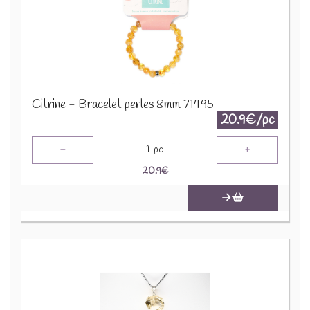
Citrine - Bracelet perles 8mm 71495
20.9€/pc
-
+
1
pc
20.9
€