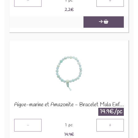
-
+
1
pc
2.2
€
Aigue-marine et Amazonite - Bracelet Mala Enfant 68994
14.9€/pc
-
+
1
pc
14.9
€