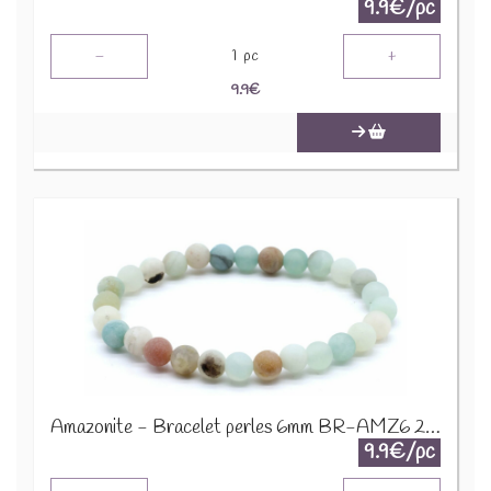
9.9€/pc
-
+
1
pc
9.9
€
Amazonite - Bracelet perles 6mm BR-AMZ6 2274
9.9€/pc