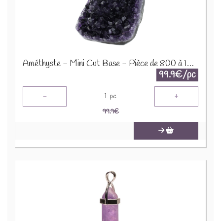
Améthyste - Mini Cut Base - Pièce de 800 à 1000 Gr 64059
99.9€/pc
-
+
1
pc
99.9
€