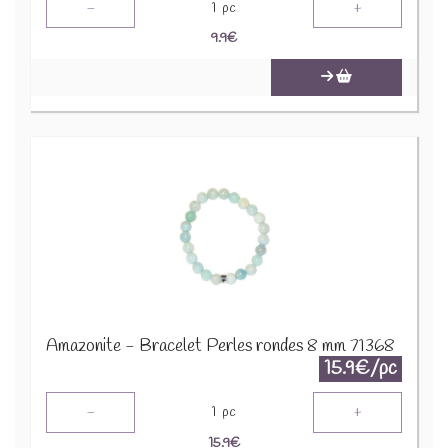
-
+
1
pc
9.9
€
Amazonite - Bracelet Perles rondes 8 mm 71368
15.9€/pc
-
+
1
pc
15.9
€