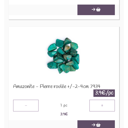
Amazonite - Pierre roulée +/-2-4cm 7934
3.9€/pc
-
+
1
pc
3.9
€