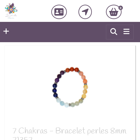
0
7 Chakras - Bracelet perles 8mm