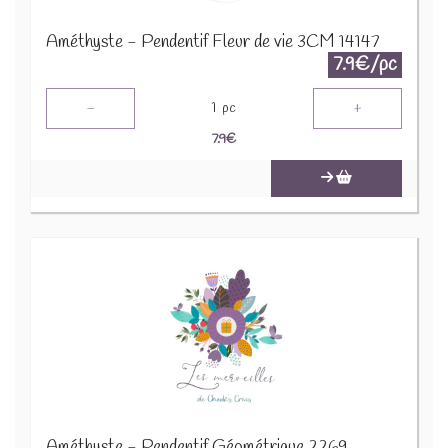
Améthyste - Pendentif Fleur de vie 3CM 14147
7.9€/pc
-
+
1
pc
7.9
€
Améthyste - Pendentif Géométrique 2269