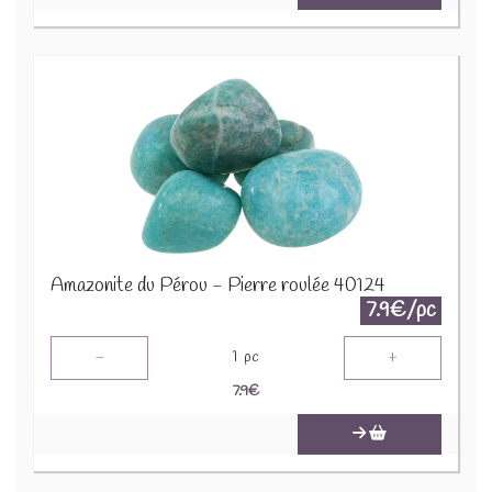
Amazonite du Pérou - Pierre roulée 40124
7.9€/pc
-
+
1
pc
7.9
€