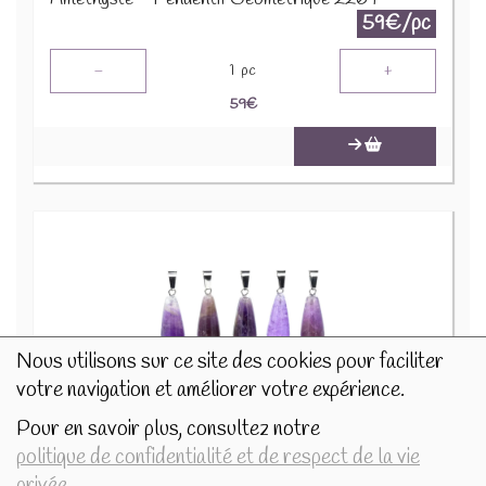
59€/pc
-
+
1
pc
59
€
Nous utilisons sur ce site des cookies pour faciliter
votre navigation et améliorer votre expérience.
Pour en savoir plus, consultez notre
Améthyste - Pendentif Goutte 2.5CM 13144
politique de confidentialité et de respect de la vie
9.9€/pc
privée