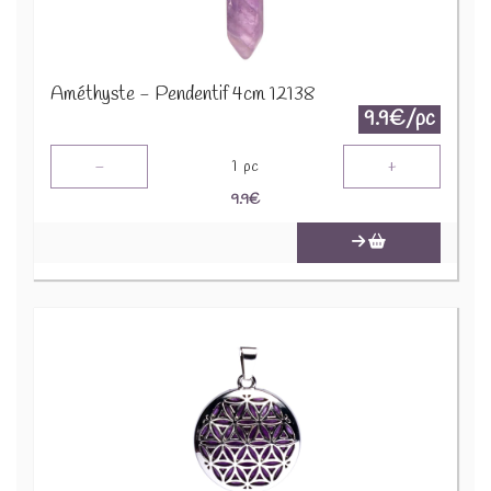
Améthyste - Pendentif 4cm 12138
9.9€/pc
-
+
1
pc
9.9
€