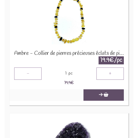
Ambre - Collier de pierres précieuses éclats de pierres 45cm COLC-AMB
19.9€/pc
-
+
1
pc
19.9
€