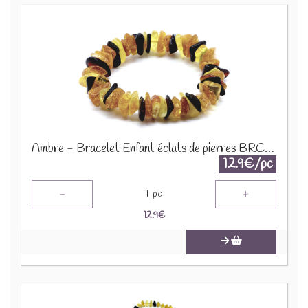
Ambre - Bracelet Enfant éclats de pierres BRC-AMBK
12.9€/pc
-
+
1
pc
12.9
€