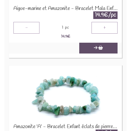
Aigue-marine et Amazonite - Bracelet Mala Enfant 68994
14.9€/pc
-
+
1
pc
14.9
€
Amazonite 'A' - Bracelet Enfant éclats de pierres BRC-AMZX