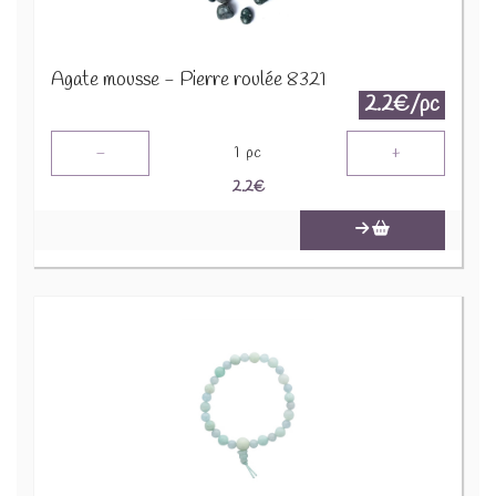
Agate mousse - Pierre roulée 8321
2.2€/pc
-
+
1
pc
2.2
€