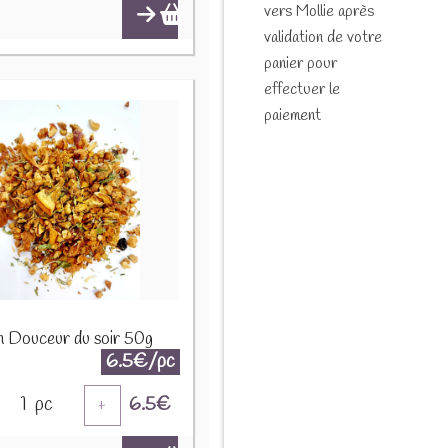
vers Mollie après
validation de votre
panier pour
effectuer le
paiement
on Douceur du soir 50g
6.5€/pc
1
pc
6.5
€
+