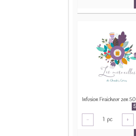
Infusion Fraicheur zen 50
1
pc
-
+