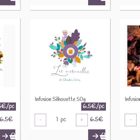
Infusion Silhouette 50g
Infusi
5€/pc
6.5€/pc
6.5
€
1
pc
6.5
€
-
+
-