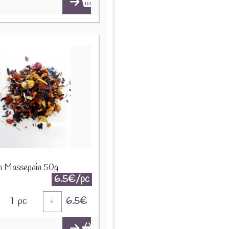
on Massepain 50g
6.5€/pc
1
pc
6.5
€
+