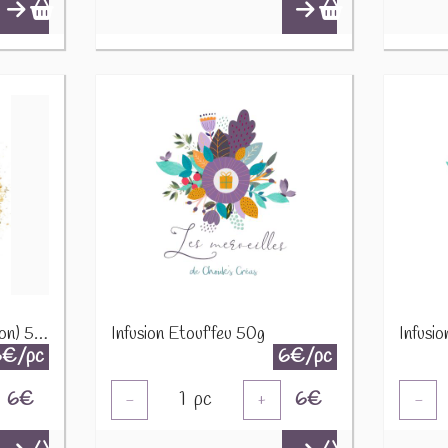
Infusion Equilibre (Digestion) 50g
Infusion Etouf'feu 50g
6€/pc
6€/pc
6
€
1
pc
6
€
-
+
-