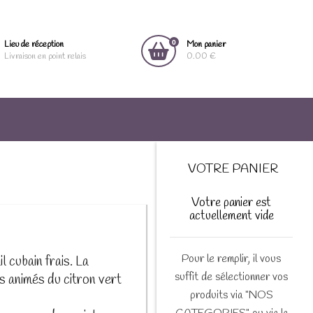
0
Lieu de réception
Mon panier
Livraison en point relais
0.00 €
VOTRE PANIER
Votre panier est
actuellement vide
Pour le remplir, il vous
l cubain frais. La
suffit de sélectionner vos
 animés du citron vert
produits via "NOS