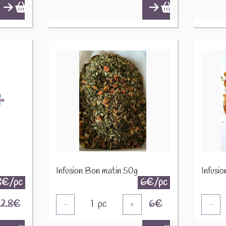
Infusion Bon matin 50g
Infusi
8€/pc
6€/pc
2.8
€
1
pc
6
€
-
+
-