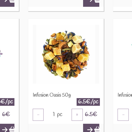
Infusion Oasis 50g
Infusio
6€/pc
6.5€/pc
6
€
1
pc
6.5
€
-
+
-