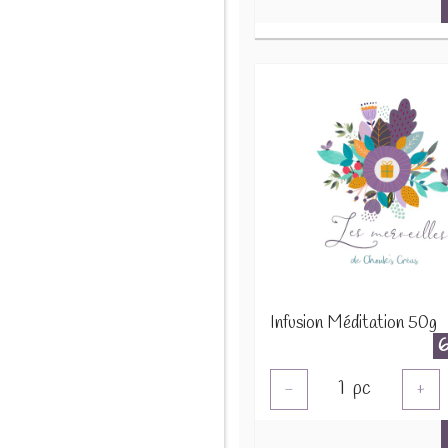
Infusion Méditation 50g
1
pc
-
+