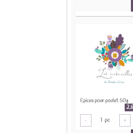
Epices pour poulet 50g
2.
1
pc
-
+