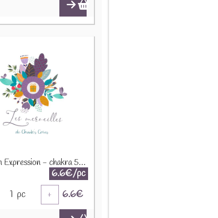
Infusion Expression - chakra 5 - 50g
6.6€/pc
1
pc
6.6
€
+