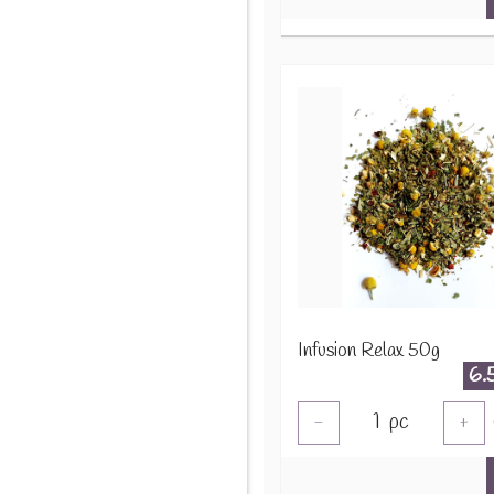
Infusion Relax 50g
6.
1
pc
-
+