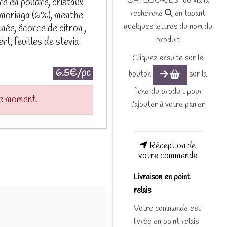
CATEGORIES" ou via la
re en poudre, cristaux
recherche
en tapant
 moringa (6%), menthe
quelques lettres du nom du
ée, écorce de citron ,
produit
rt, feuilles de stevia
Cliquez ensuite sur le
6.5€/pc
bouton
sur la
fiche du produit pour
le moment.
l'ajouter à votre panier
Réception de
votre commande
Livraison en point
relais
Votre commande est
livrée en point relais