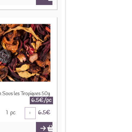
on Sous les Tropiques 50g
6.5€/pc
1
pc
6.5
€
+