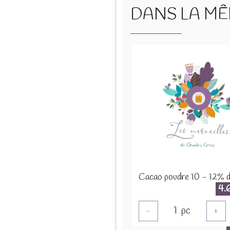
DANS LA MÊM
4.
1
pc
-
+