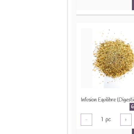
1
pc
-
+