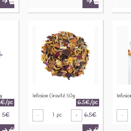
g
Infusion Gravité 50g
Infusi
5€/pc
6.5€/pc
5
€
1
pc
6.5
€
-
+
-