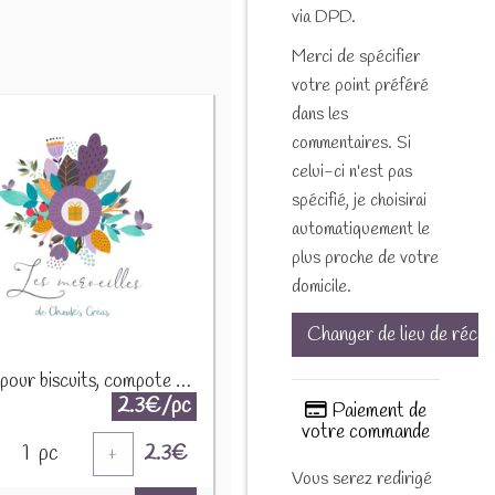
via DPD.
Merci de spécifier
votre point préféré
dans les
commentaires. Si
celui-ci n'est pas
spécifié, je choisirai
automatiquement le
plus proche de votre
domicile.
Changer de lieu de récep
Epices pour biscuits, compote et crumble 30g
2.3€/pc
Paiement de
votre commande
1
pc
2.3
€
+
Vous serez redirigé