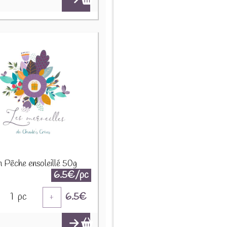
n Pêche ensoleillé 50g
6.5€/pc
1
pc
6.5
€
+