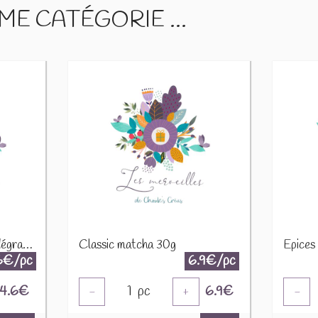
E CATÉGORIE ...
Cacao poudre 10 - 12% dégraissé torréfié 100g
Classic matcha 30g
6€/pc
6.9€/pc
4.6
€
1
pc
6.9
€
-
+
-