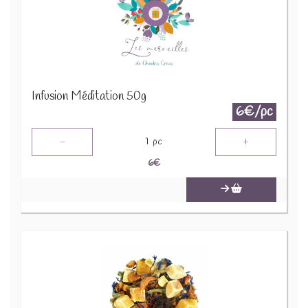
Infusion Méditation 50g
6€/pc
-
+
1
pc
6
€