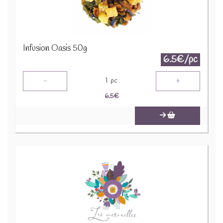
Infusion Oasis 50g
6.5€/pc
-
+
1
pc
6.5
€