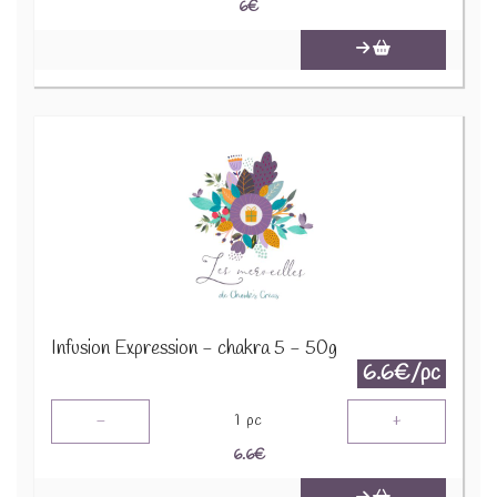
6
€
Infusion Expression - chakra 5 - 50g
6.6€/pc
-
+
1
pc
6.6
€