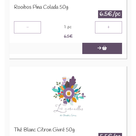
Rooibos Pina Colada 50g
6.5€/pc
-
+
1
pc
6.5
€
Thé Blanc Citron Givré 50g