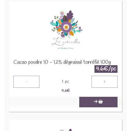
Cacao poudre 10 - 12% dégraissé torréfié 100g
4.6€/pc
-
+
1
pc
4.6
€