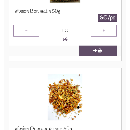
Infusion Bon matin 50g
6€/pc
-
+
1
pc
6
€
Infusion Douceur du soir 50g