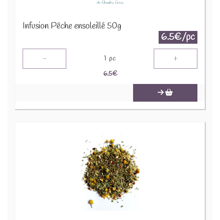
Infusion Pêche ensoleillé 50g
6.5€/pc
-
+
1
pc
6.5
€