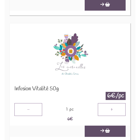
Infusion Vitalité 50g
6€/pc
-
+
1
pc
6
€