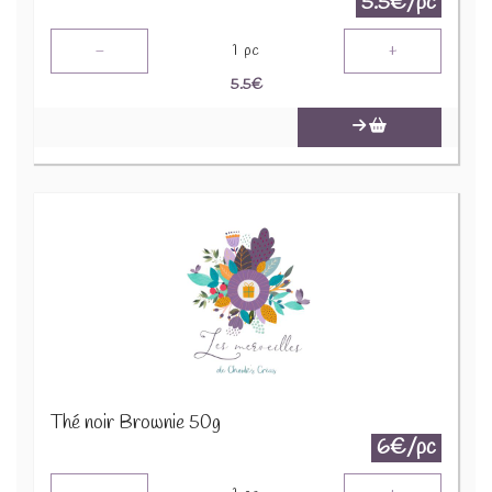
5.5€/pc
-
+
1
pc
5.5
€
Thé noir Brownie 50g
6€/pc