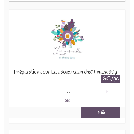
Préparation pour Lait doux matin chaï & maca 30g
6€/pc
-
+
1
pc
6
€