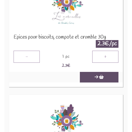
Epices pour biscuits, compote et crumble 30g
2.3€/pc
-
+
1
pc
2.3
€