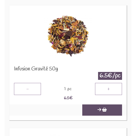
Infusion Gravité 50g
6.5€/pc
-
+
1
pc
6.5
€