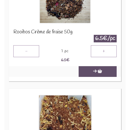
Rooibos Crème de fraise 50g
6.5€/pc
-
+
1
pc
6.5
€