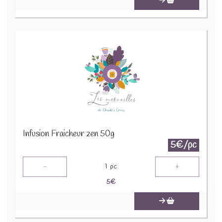
Infusion Fraicheur zen 50g
5€/pc
-
+
1
pc
5
€