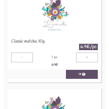
Classic matcha 30g
6.9€/pc
-
+
1
pc
6.9
€