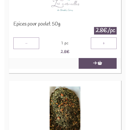
Epices pour poulet 50g
2.8€/pc
-
+
1
pc
2.8
€