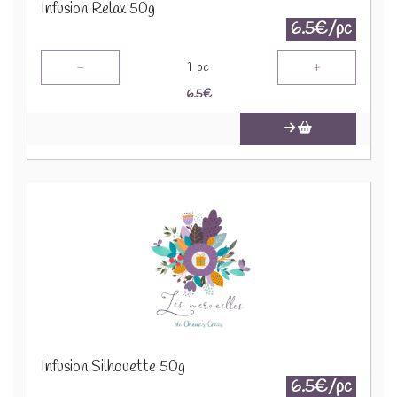
Infusion Relax 50g
6.5€/pc
-
+
1
pc
6.5
€
Infusion Silhouette 50g
6.5€/pc