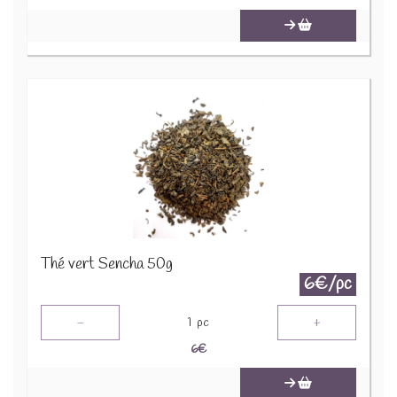
Thé vert Sencha 50g
6€/pc
-
+
1
pc
6
€