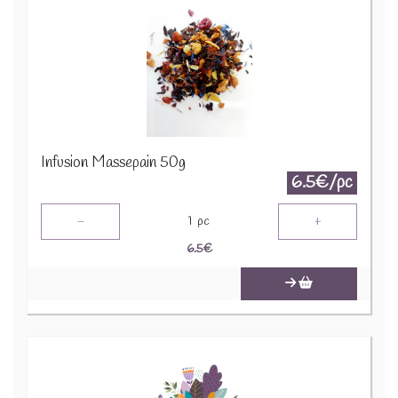
Infusion Massepain 50g
6.5€/pc
-
+
1
pc
6.5
€