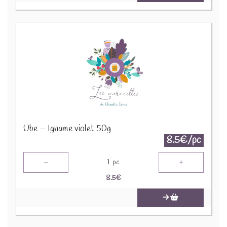
Ube – Igname violet 50g
8.5€/pc
-
+
1
pc
8.5
€