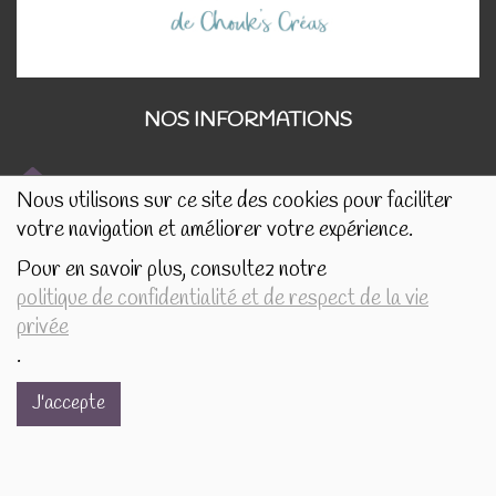
NOS INFORMATIONS
Nous utilisons sur ce site des cookies pour faciliter
Rue de Tournai 32B
votre navigation et améliorer votre expérience.
7520 Templeuve
Pour en savoir plus, consultez notre
politique de confidentialité et de respect de la vie
lescreasdechouks@gmail.com
privée
.
+32.497.16.16.82
J'accepte
BE0849.325.169
BOSSUT Gaëlle