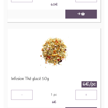
6.5
€
Infusion Thé glacé 50g
6€/pc
-
+
1
pc
6
€