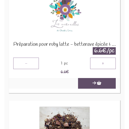
Préparation pour ruby latte - betterave épicée & vanille 30g
6.6€/pc
-
+
1
pc
6.6
€