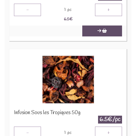
-
+
1
pc
6.5
€
Infusion Sous les Tropiques 50g
6.5€/pc
-
+
1
pc