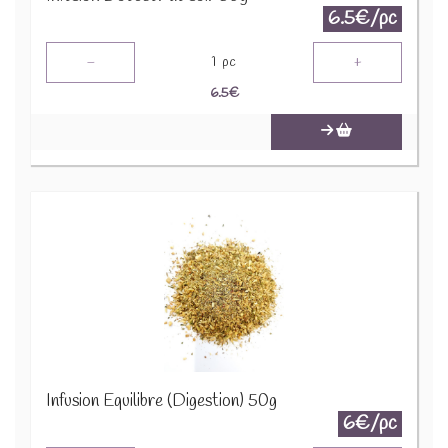
6.5€/pc
-
+
1
pc
6.5
€
Infusion Equilibre (Digestion) 50g
6€/pc