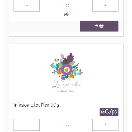
-
+
1
pc
6
€
Infusion Etouf'feu 50g
6€/pc
-
+
1
pc