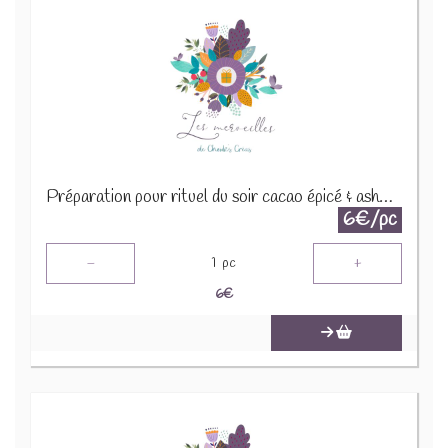
Préparation pour rituel du soir cacao épicé & ashwaganda 30g
6€/pc
-
+
1
pc
6
€