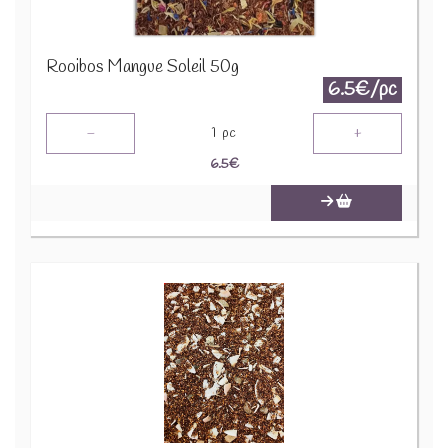
Rooibos Mangue Soleil 50g
6.5€/pc
-
+
1
pc
6.5
€