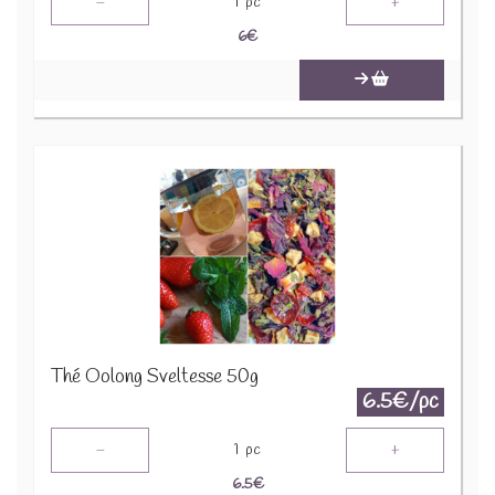
-
+
1
pc
6
€
Thé Oolong Sveltesse 50g
6.5€/pc
-
+
1
pc
6.5
€