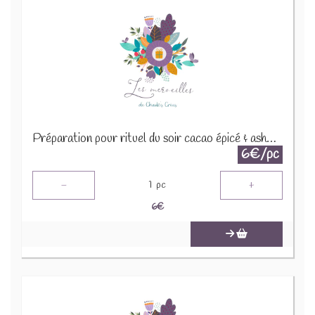
Préparation pour rituel du soir cacao épicé & ashwaganda 30g
6€/pc
-
+
1
pc
6
€