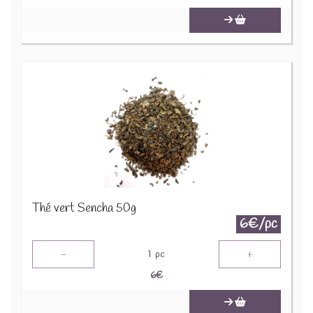
Thé vert Sencha 50g
6€/pc
-
+
1
pc
6
€