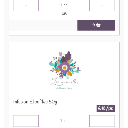
-
+
1
pc
6
€
Infusion Etouf'feu 50g
6€/pc
-
+
1
pc