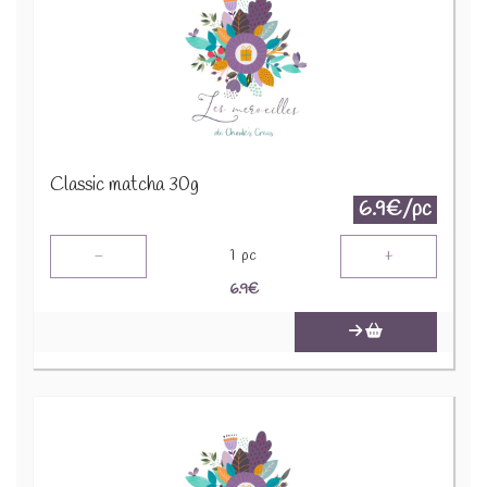
Classic matcha 30g
6.9€/pc
-
+
1
pc
6.9
€