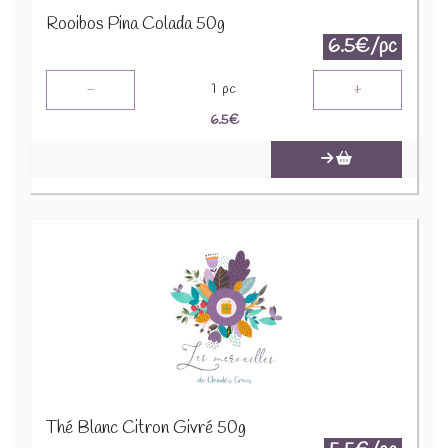
Rooibos Pina Colada 50g
6.5€/pc
-
+
1
pc
6.5
€
Thé Blanc Citron Givré 50g