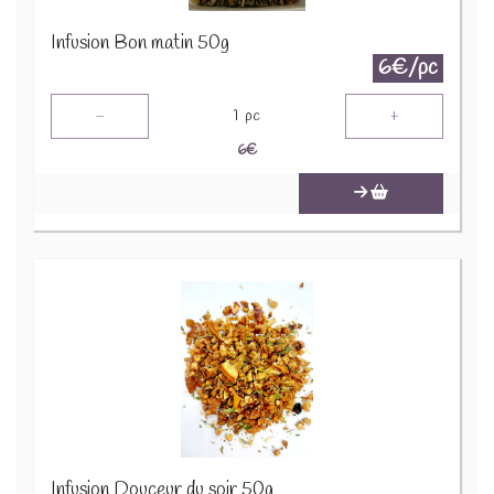
Infusion Bon matin 50g
6€/pc
-
+
1
pc
6
€
Infusion Douceur du soir 50g