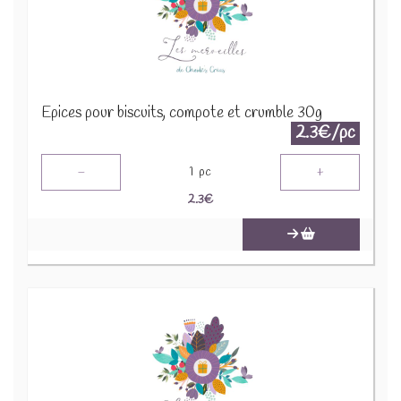
Epices pour biscuits, compote et crumble 30g
2.3€/pc
-
+
1
pc
2.3
€