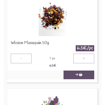
Infusion Massepain 50g
6.5€/pc
-
+
1
pc
6.5
€