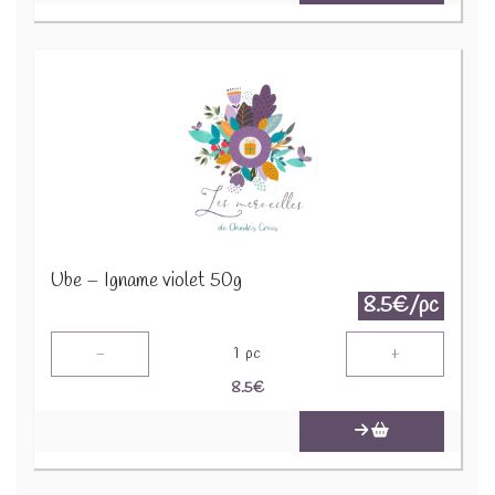
Ube – Igname violet 50g
8.5€/pc
-
+
1
pc
8.5
€