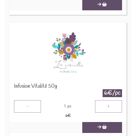
Infusion Vitalité 50g
6€/pc
-
+
1
pc
6
€