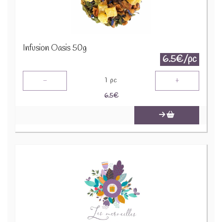
Infusion Oasis 50g
6.5€/pc
-
+
1
pc
6.5
€