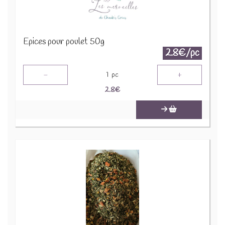
Epices pour poulet 50g
2.8€/pc
-
+
1
pc
2.8
€