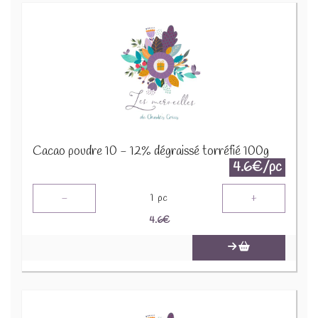
Cacao poudre 10 - 12% dégraissé torréfié 100g
4.6€/pc
-
+
1
pc
4.6
€