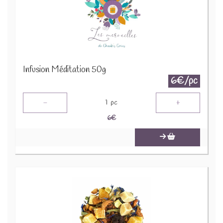
Infusion Méditation 50g
6€/pc
-
+
1
pc
6
€