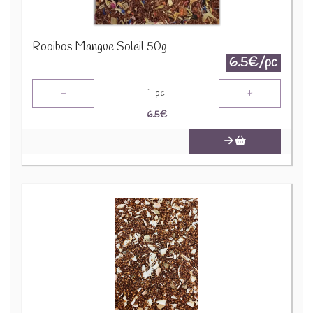
Rooibos Mangue Soleil 50g
6.5€/pc
-
+
1
pc
6.5
€