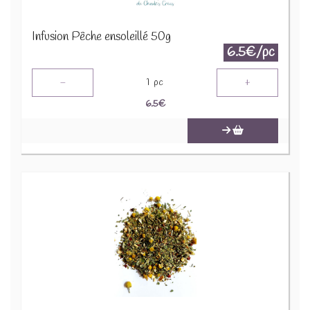
Infusion Pêche ensoleillé 50g
6.5€/pc
-
+
1
pc
6.5
€