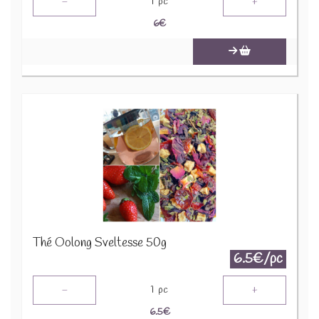
-
+
1
pc
6
€
Thé Oolong Sveltesse 50g
6.5€/pc
-
+
1
pc
6.5
€