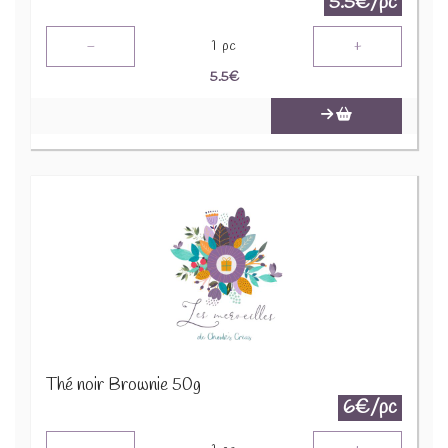
5.5€/pc
-
+
1
pc
5.5
€
Thé noir Brownie 50g
6€/pc