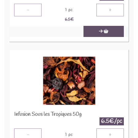
-
+
1
pc
6.5
€
Infusion Sous les Tropiques 50g
6.5€/pc
-
+
1
pc