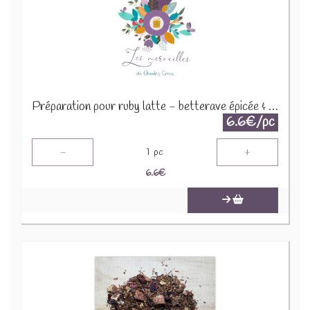
Préparation pour ruby latte - betterave épicée & vanille 30g
6.6€/pc
-
+
1
pc
6.6
€