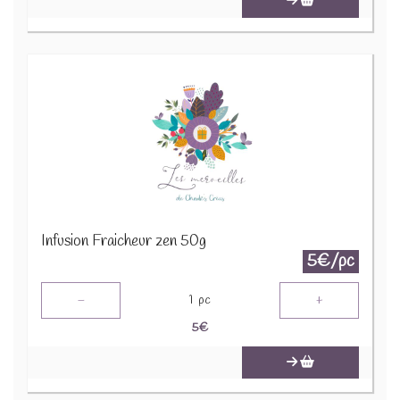
Infusion Fraicheur zen 50g
5€/pc
-
+
1
pc
5
€