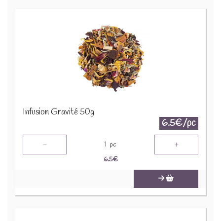
Infusion Gravité 50g
6.5€/pc
-
+
1
pc
6.5
€