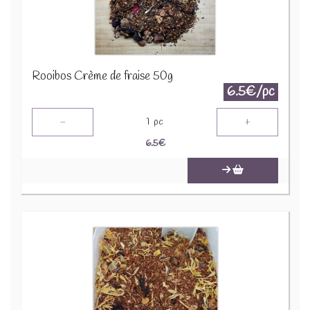
Rooibos Crème de fraise 50g
6.5€/pc
-
+
1
pc
6.5
€