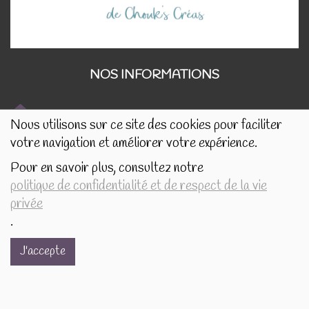
NOS INFORMATIONS
Nous utilisons sur ce site des cookies pour faciliter
Rue de Tournai 32B
votre navigation et améliorer votre expérience.
7520 Templeuve
Pour en savoir plus, consultez notre
politique de confidentialité et de respect de la vie
lescreasdechouks@gmail.com
privée
.
+32.497.16.16.82
J'accepte
BE0849.325.169
BOSSUT Gaëlle