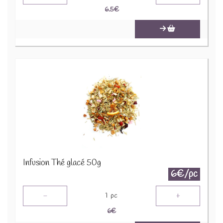
6.5
€
Infusion Thé glacé 50g
6€/pc
-
+
1
pc
6
€