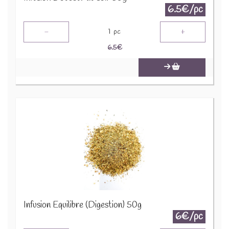
6.5€/pc
-
+
1
pc
6.5
€
Infusion Equilibre (Digestion) 50g
6€/pc