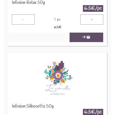
Infusion Relax 50g
6.5€/pc
-
+
1
pc
6.5
€
Infusion Silhouette 50g
6.5€/pc