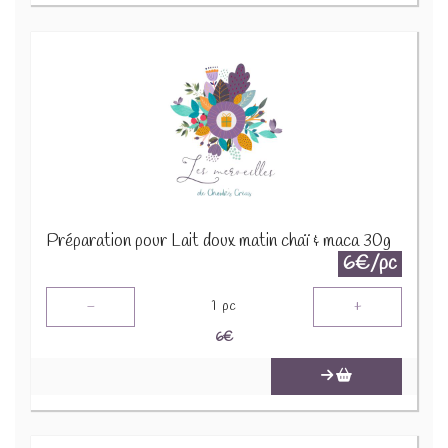
Préparation pour Lait doux matin chaï & maca 30g
6€/pc
-
+
1
pc
6
€