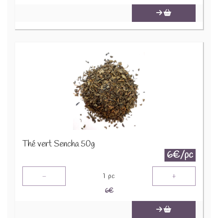
Thé vert Sencha 50g
6€/pc
-
+
1
pc
6
€