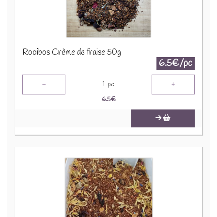
Rooibos Crème de fraise 50g
6.5€/pc
-
+
1
pc
6.5
€