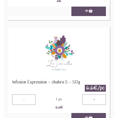
6
€
Infusion Expression - chakra 5 - 50g
6.6€/pc
-
+
1
pc
6.6
€