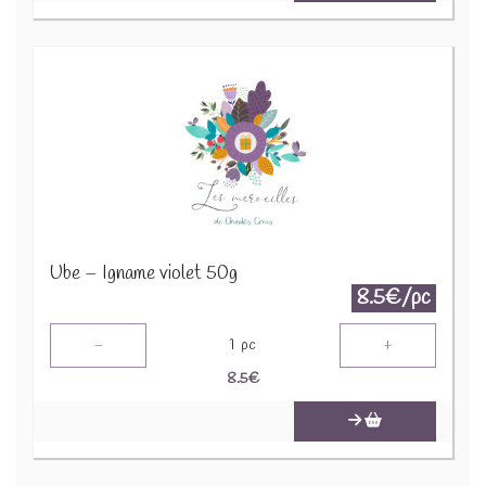
Ube – Igname violet 50g
8.5€/pc
-
+
1
pc
8.5
€