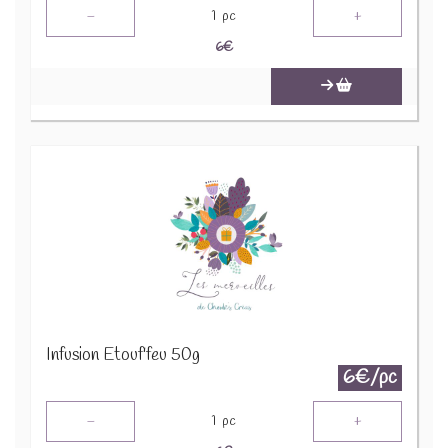
-
+
1
pc
6
€
Infusion Etouf'feu 50g
6€/pc
-
+
1
pc