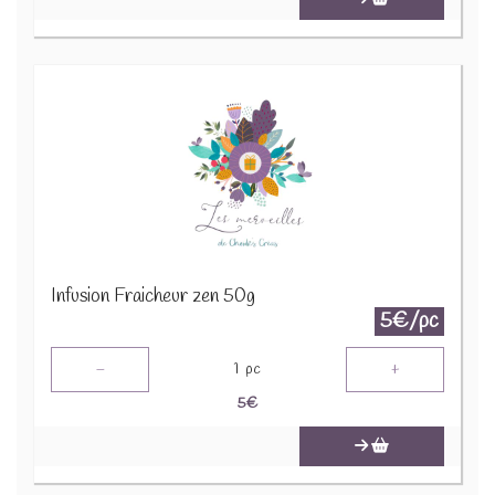
Infusion Fraicheur zen 50g
5€/pc
-
+
1
pc
5
€