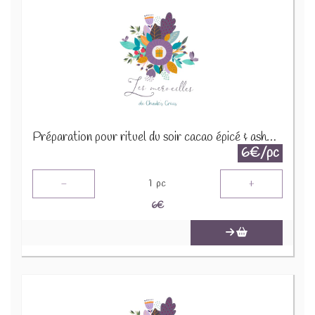
Préparation pour rituel du soir cacao épicé & ashwaganda 30g
6€/pc
-
+
1
pc
6
€