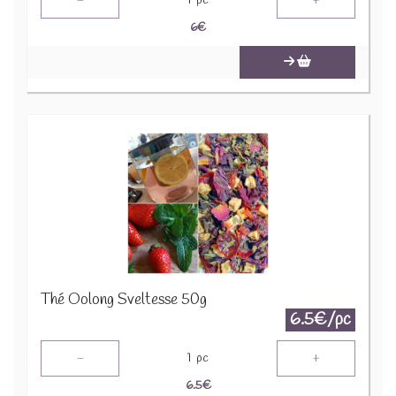
-
+
1
pc
6
€
Thé Oolong Sveltesse 50g
6.5€/pc
-
+
1
pc
6.5
€