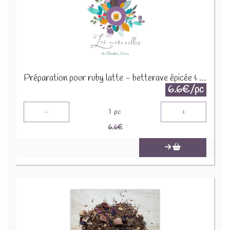
Préparation pour ruby latte - betterave épicée & vanille 30g
6.6€/pc
-
+
1
pc
6.6
€