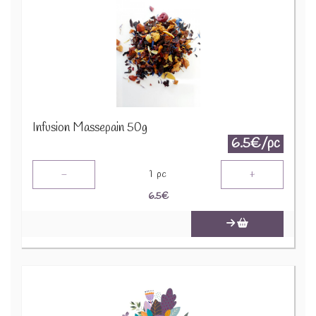
Infusion Massepain 50g
6.5€/pc
-
+
1
pc
6.5
€