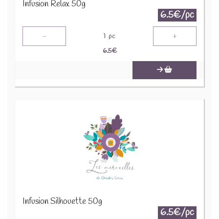
Infusion Relax 50g
6.5€/pc
-
+
1
pc
6.5
€
Infusion Silhouette 50g
6.5€/pc