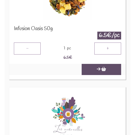
Infusion Oasis 50g
6.5€/pc
-
+
1
pc
6.5
€