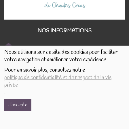
NOS INFORMATIONS
Nous utilisons sur ce site des cookies pour faciliter
Rue de Tournai 32B
votre navigation et améliorer votre expérience.
7520 Templeuve
Pour en savoir plus, consultez notre
politique de confidentialité et de respect de la vie
lescreasdechouks@gmail.com
privée
.
+32.497.16.16.82
J'accepte
BE0849.325.169
BOSSUT Gaëlle