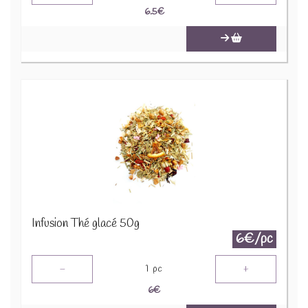
6.5
€
Infusion Thé glacé 50g
6€/pc
-
+
1
pc
6
€