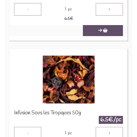
-
+
1
pc
6.5
€
Infusion Sous les Tropiques 50g
6.5€/pc
-
+
1
pc