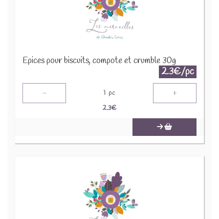
Epices pour biscuits, compote et crumble 30g
2.3€/pc
-
+
1
pc
2.3
€