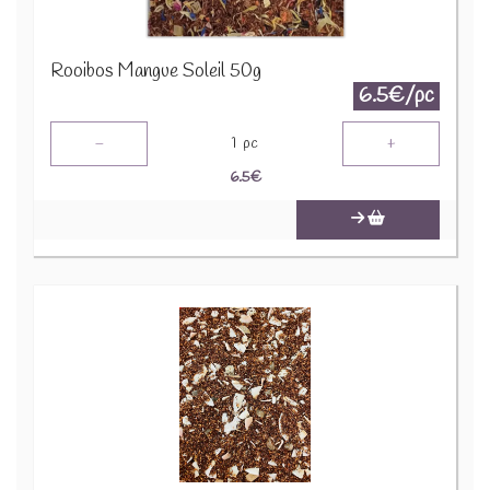
Rooibos Mangue Soleil 50g
6.5€/pc
-
+
1
pc
6.5
€