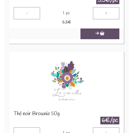
5.5€/pc
-
+
1
pc
5.5
€
Thé noir Brownie 50g
6€/pc