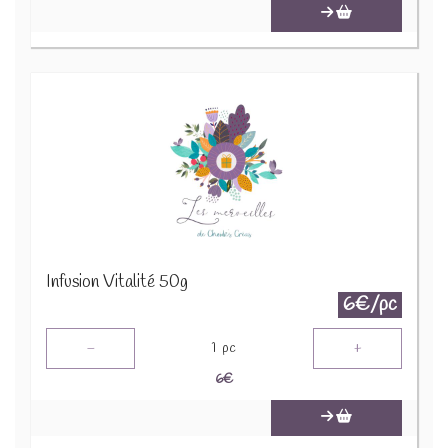
Infusion Vitalité 50g
6€/pc
-
+
1
pc
6
€