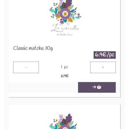
Classic matcha 30g
6.9€/pc
-
+
1
pc
6.9
€