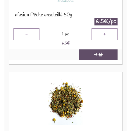
Infusion Pêche ensoleillé 50g
6.5€/pc
-
+
1
pc
6.5
€