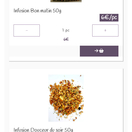
Infusion Bon matin 50g
6€/pc
-
+
1
pc
6
€
Infusion Douceur du soir 50g