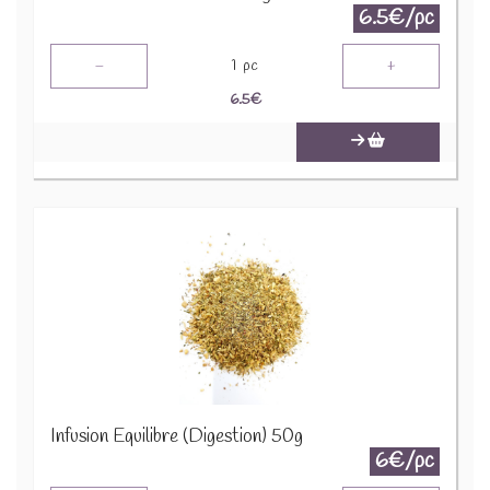
6.5€/pc
-
+
1
pc
6.5
€
Infusion Equilibre (Digestion) 50g
6€/pc