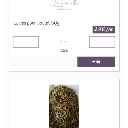
Epices pour poulet 50g
2.8€/pc
-
+
1
pc
2.8
€