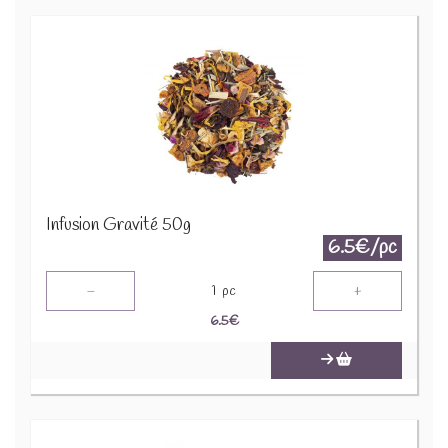
Infusion Gravité 50g
6.5€/pc
-
+
1
pc
6.5
€