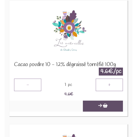
Cacao poudre 10 - 12% dégraissé torréfié 100g
4.6€/pc
-
+
1
pc
4.6
€