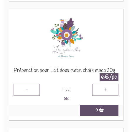
Préparation pour Lait doux matin chaï & maca 30g
6€/pc
-
+
1
pc
6
€