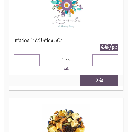
Infusion Méditation 50g
6€/pc
-
+
1
pc
6
€