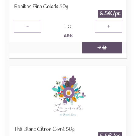
Rooibos Pina Colada 50g
6.5€/pc
-
+
1
pc
6.5
€
Thé Blanc Citron Givré 50g