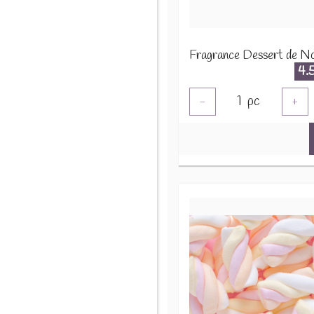
4.
1
pc
-
+