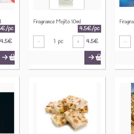
l
Fragrance Mojito 10ml
Fragra
5€/pc
4.5€/pc
4.5
€
1
pc
4.5
€
-
+
-