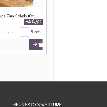
nce Pina Colada 10ml
4.5€/pc
1
pc
4.5
€
+
HEURES D'OUVERTURE