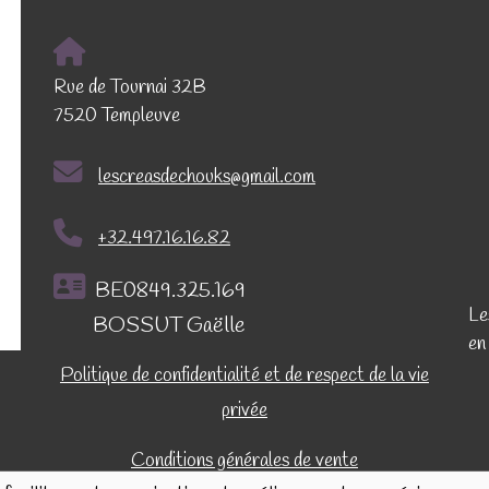
Rue de Tournai 32B
7520 Templeuve
lescreasdechouks@gmail.com
+32.497.16.16.82
BE0849.325.169
Le
BOSSUT Gaëlle
en
Politique de confidentialité et de respect de la vie
privée
Conditions générales de vente