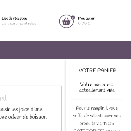
0
Lieu de réception
Mon panier
Livraison en point relais
0.00 €
VOTRE PANIER
Votre panier est
actuellement vide
ml
Pour le remplir, il vous
isir les joies d'une
suffit de sélectionner vos
 une odeur de boisson
produits via "NOS