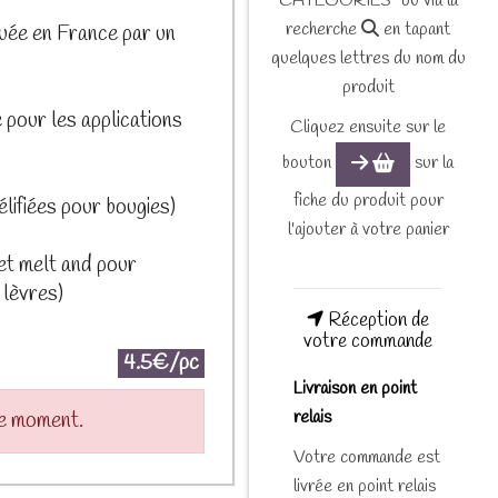
CATEGORIES" ou via la
recherche
en tapant
uée en France par un
quelques lettres du nom du
produit
 pour les applications
Cliquez ensuite sur le
bouton
sur la
fiche du produit pour
lifiées pour bougies)
l'ajouter à votre panier
 et melt and pour
 lèvres)
Réception de
votre commande
4.5€/pc
Livraison en point
relais
le moment.
Votre commande est
livrée en point relais