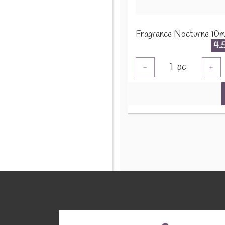
Fragrance Nocturne 10m
4.
1
pc
-
+