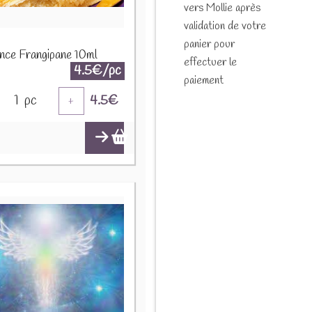
vers Mollie après
validation de votre
panier pour
nce Frangipane 10ml
effectuer le
4.5€/pc
paiement
1
pc
4.5
€
+