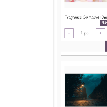
Fragrance Guimauve 10m
4.
1
pc
-
+