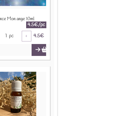
nce Mon ange 10ml
4.5€/pc
1
pc
4.5
€
+