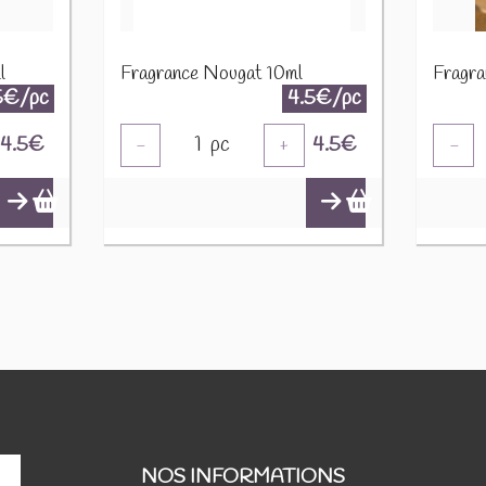
l
Fragrance Nougat 10ml
Fragra
5€/pc
4.5€/pc
4.5
€
1
pc
4.5
€
-
+
-
NOS INFORMATIONS