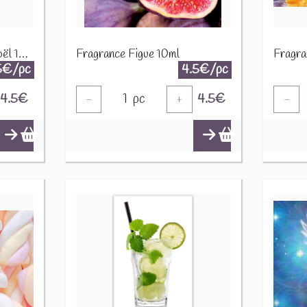
Fragrance Dessert de Noël 10ml
Fragrance Figue 10ml
Fragra
5€/pc
4.5€/pc
4.5
€
1
pc
4.5
€
-
+
-