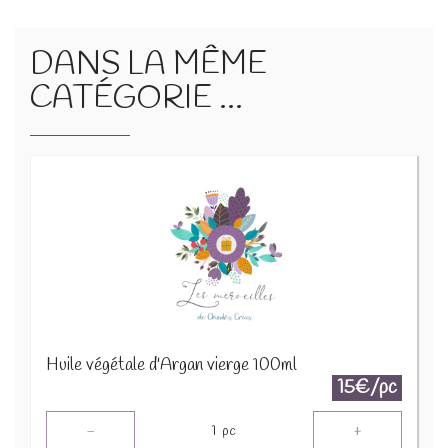
DANS LA MÊME
CATÉGORIE ...
Huile végétale d'Argan vierge 100ml
15€/pc
-
+
1
pc