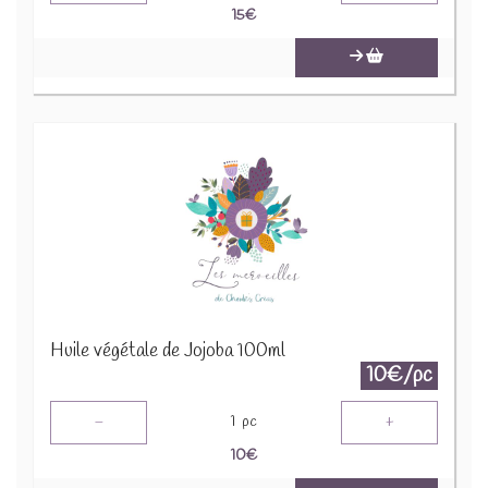
15
€
Huile végétale de Jojoba 100ml
10€/pc
-
+
1
pc
10
€