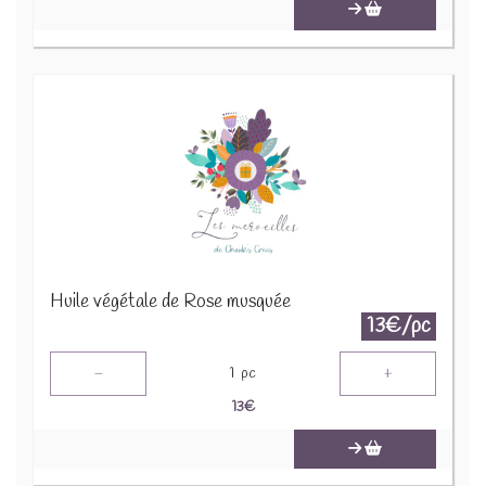
Huile végétale de Rose musquée
13€/pc
-
+
1
pc
13
€