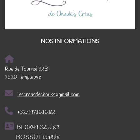
NOS INFORMATIONS
Rue de Tournai 32B
7520 Templeuve
lescreasdechouks@gmail.com
+32.497.16.16.82
BE0849.325.169
BOSSUT Gaëlle