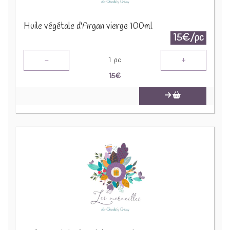
Huile végétale d'Argan vierge 100ml
15€/pc
-
+
1
pc
15
€