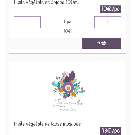
Huile végétale de Jojoba 100ml
10€/pc
-
+
1
pc
10
€
Huile végétale de Rose musquée
13€/pc