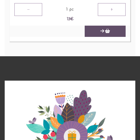
-
+
1
pc
13
€