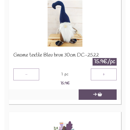
Gnome textile Bleu brun 30cm DC-2522
15.9€/pc
-
+
1
pc
15.9
€