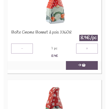
Boîte Gnome Bonnet à pois 33608
8.9€/pc
-
+
1
pc
8.9
€