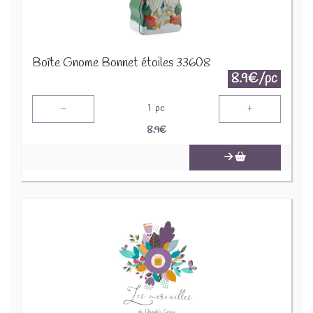
Boîte Gnome Bonnet étoiles 33608
8.9€/pc
-
+
1
pc
8.9
€