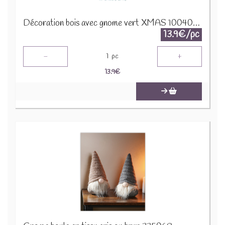
Décoration bois avec gnome vert XMAS 10040566
13.9€/pc
-
+
1
pc
13.9
€