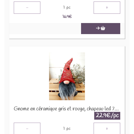
-
+
1
pc
16.9
€
Gnome en céramique gris et rouge, chapeau led 747014
22.9€/pc
-
+
1
pc