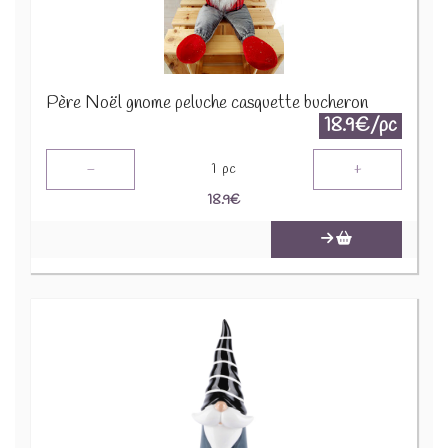
Père Noël gnome peluche casquette bucheron
18.9€/pc
-
+
1
pc
18.9
€