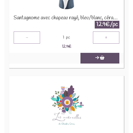
Santagnome avec chapeau rayé, bleu/blanc, céramique A225358
12.9€/pc
-
+
1
pc
12.9
€