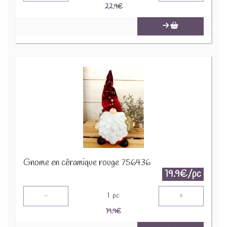
22.9
€
Gnome en céramique rouge 756436
19.9€/pc
-
+
1
pc
19.9
€