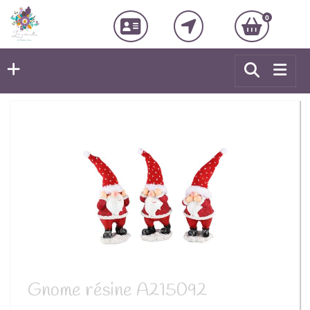
0
Gnome résine A215092