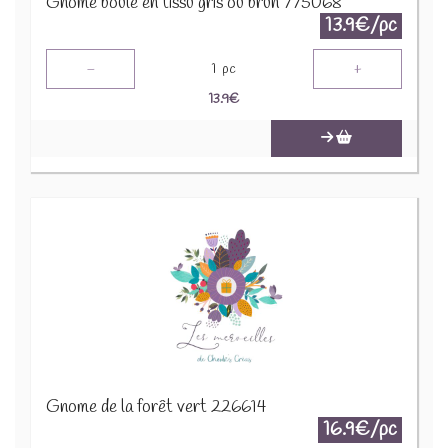
Gnome boule en tissu gris ou brun 775068
13.9€/pc
-
+
1
pc
13.9
€
Gnome de la forêt vert 226614
16.9€/pc