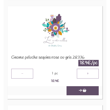
Gnome peluche sequins rose ou gris 28336
18.9€/pc
-
+
1
pc
18.9
€