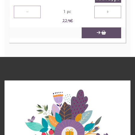
-
+
1
pc
22.9
€