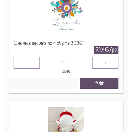
Gnomes sequins noir et gris 30361
21.9€/pc
-
+
1
pc
21.9
€