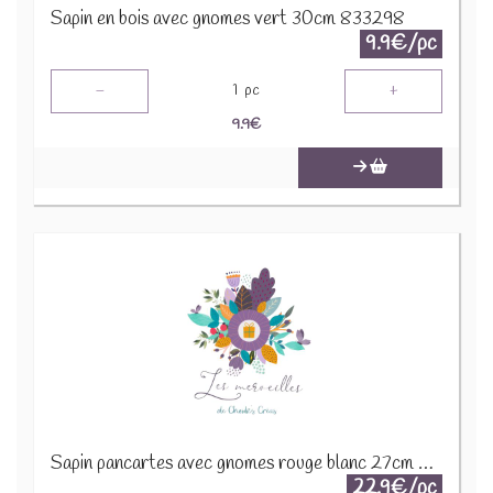
Sapin en bois avec gnomes vert 30cm 833298
9.9€/pc
-
+
1
pc
9.9
€
Sapin pancartes avec gnomes rouge blanc 27cm 30754
22.9€/pc