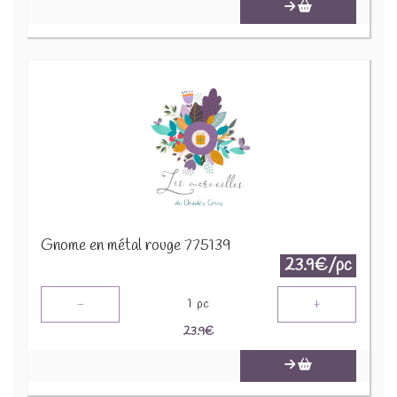
Gnome en métal rouge 775139
23.9€/pc
-
+
1
pc
23.9
€