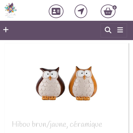
0
Hibou brun/jaune, céramique