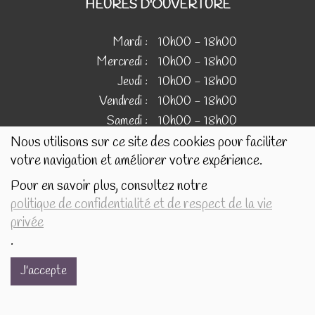
HEURES D'OUVERTURE
Mardi :
10h00 - 18h00
Mercredi :
10h00 - 18h00
Jeudi :
10h00 - 18h00
Vendredi :
10h00 - 18h00
Samedi :
10h00 - 18h00
Nous utilisons sur ce site des cookies pour faciliter
votre navigation et améliorer votre expérience.
IMAGES
Pour en savoir plus, consultez notre
politique de confidentialité et de respect de la vie
Les images présentées pour illustrer les produits en vente
privée
sur ce site ne sont pas contractuelles.
.
J'accepte
Réalisé avec
par
MonSiteAMoi