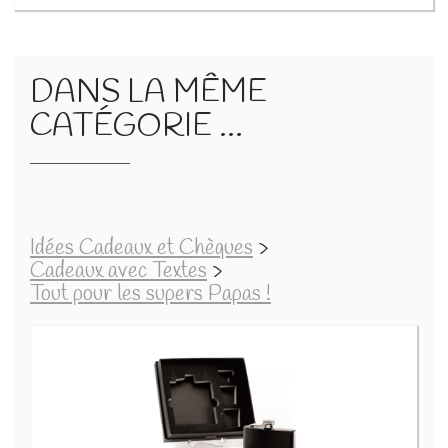
DANS LA MÊME
CATÉGORIE ...
Idées Cadeaux et Chèques
>
Cadeaux avec Textes
>
Tout pour les supers Papas !