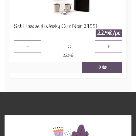
Set Flasque à Whisky Cuir Noir 24551
22.9€/pc
-
+
1
pc
22.9
€