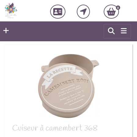
0
Cuiseur à camembert 368