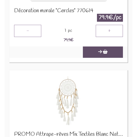
Décoration murale "Cercles" 770614
79.9€/pc
-
+
1
pc
79.9
€
PROMO Attrape-rêves Mix Textiles Blanc Naturel Small 22432 2690