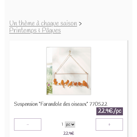
Un thème à chaque saison
>
Printemps & Pâques
Suspension "Farandole des oiseaux" 770522
22.9€/pc
-
+
1
22.9
€