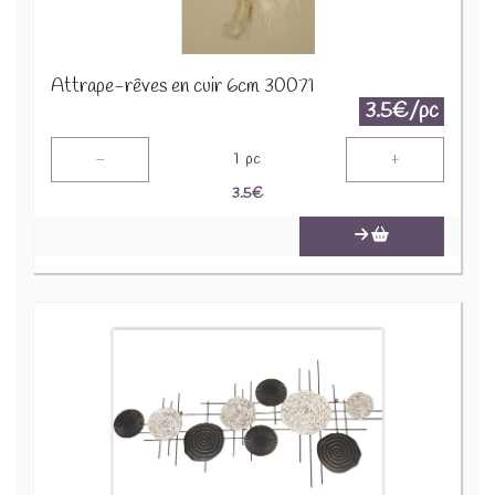
Attrape-rêves en cuir 6cm 30071
3.5€/pc
-
+
1
pc
3.5
€