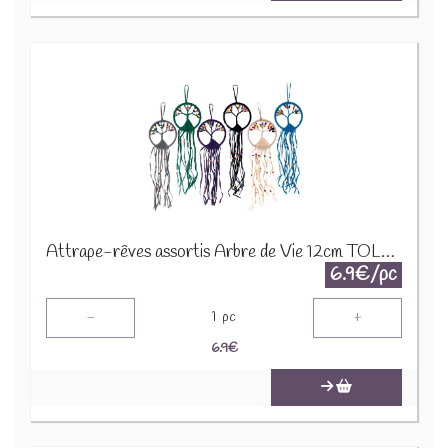
Attrape-rêves assortis Arbre de Vie 12cm TOLD-01
6.9€/pc
-
+
1
pc
6.9
€