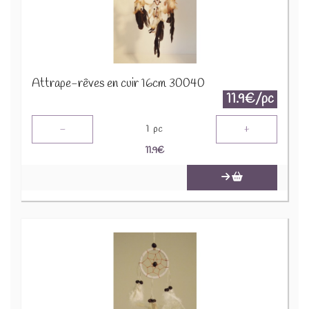
Attrape-rêves en cuir 16cm 30040
11.9€/pc
-
+
1
pc
11.9
€