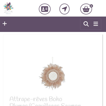
0
Attrape-rêves Boho