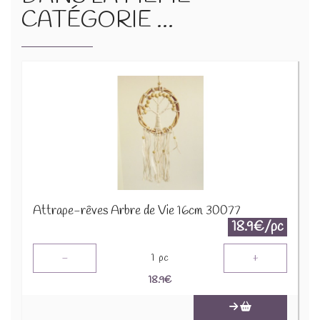
CATÉGORIE ...
Attrape-rêves Arbre de Vie 16cm 30077
18.9€/pc
-
+
1
pc
18.9
€