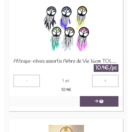
Attrape-rêves assortis Arbre de Vie 16cm TOLD-02
10.9€/pc
-
+
1
pc
10.9
€