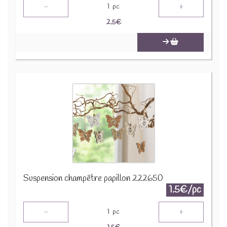
-
+
1
pc
2.5
€
Suspension champêtre papillon 222650
1.5€/pc
-
+
1
pc