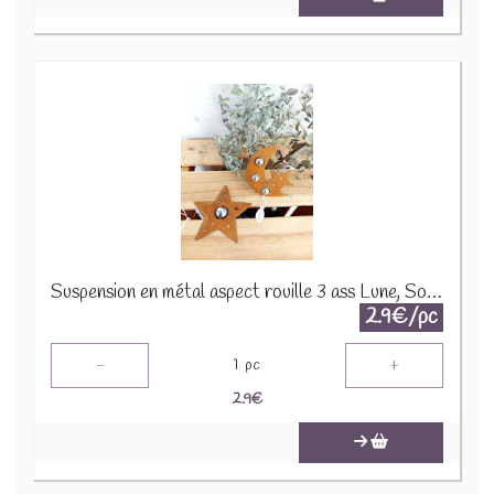
Suspension en métal aspect rouille 3 ass Lune, Soleil, Etoile 224294
2.9€/pc
-
+
1
pc
2.9
€