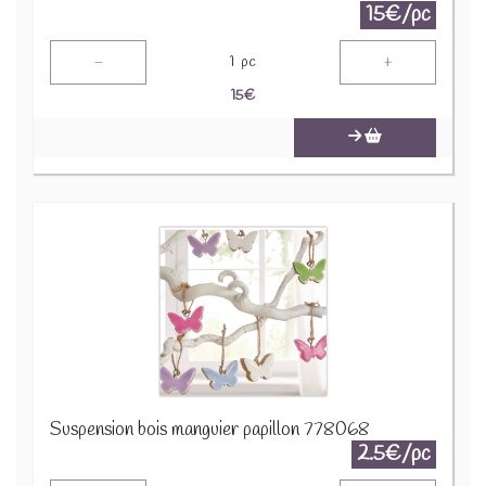
15€/pc
-
+
1
pc
15
€
Suspension bois manguier papillon 778068
2.5€/pc