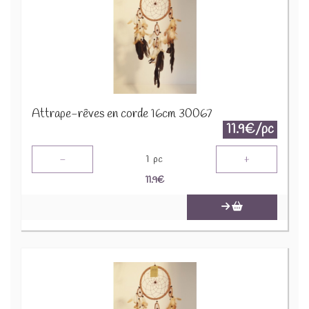
Attrape-rêves en corde 16cm 30067
11.9€/pc
-
+
1
pc
11.9
€