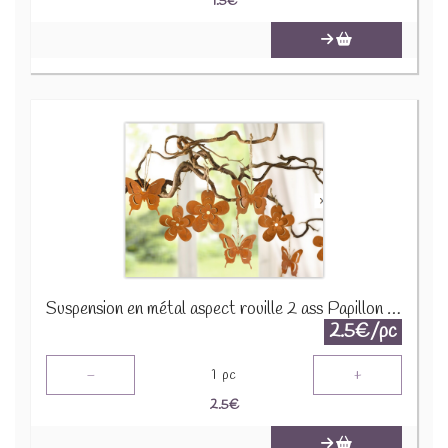
1.5
€
Suspension en métal aspect rouille 2 ass Papillon ou Fleur 222455
2.5€/pc
-
+
1
pc
2.5
€