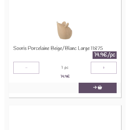
Souris Porcelaine Beige/Blanc Large 11875
14.9€/pc
-
+
1
pc
14.9
€