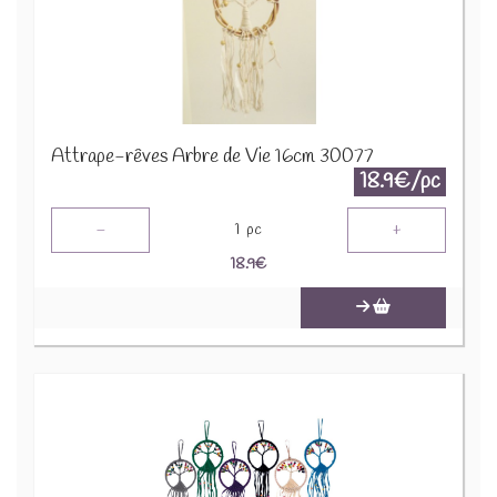
Attrape-rêves Arbre de Vie 16cm 30077
18.9€/pc
-
+
1
pc
18.9
€