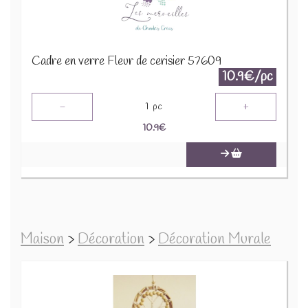
Cadre en verre Fleur de cerisier 57609
10.9€/pc
-
+
1
pc
10.9
€
Maison
>
Décoration
>
Décoration Murale