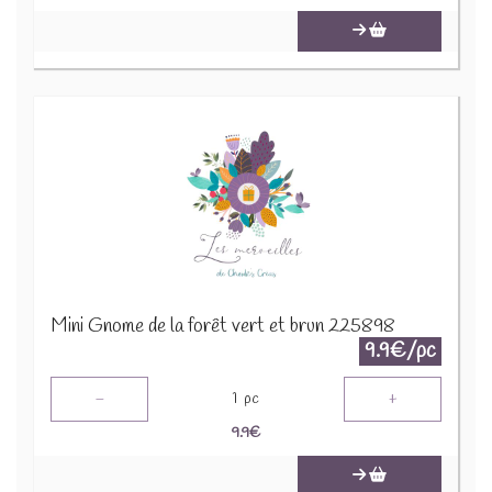
Mini Gnome de la forêt vert et brun 225898
9.9€/pc
-
+
1
pc
9.9
€