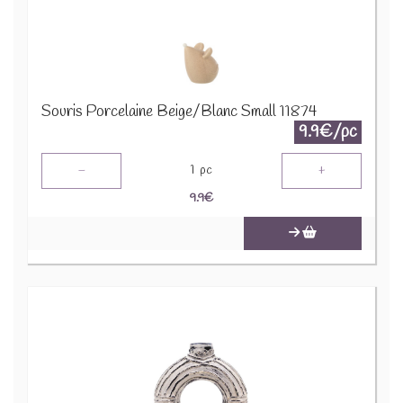
Souris Porcelaine Beige/Blanc Small 11874
9.9€/pc
-
+
1
pc
9.9
€