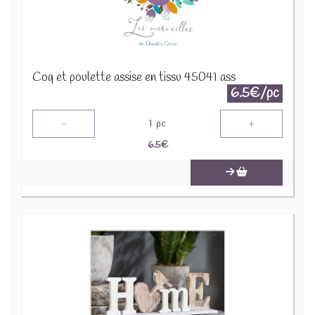
Coq et poulette assise en tissu 45041 ass
6.5€/pc
-
+
1
pc
6.5
€