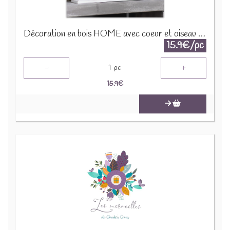
Décoration en bois HOME avec coeur et oiseau 770304
15.9€/pc
-
+
1
pc
15.9
€