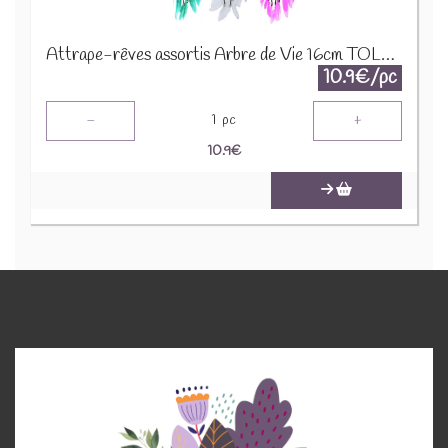
Attrape-rêves assortis Arbre de Vie 16cm TOLD-02
10.9€/pc
-
+
1
pc
10.9
€