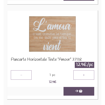
Pancarte Horizontale Texte "Amour" 37118
12.9€/pc
-
+
1
pc
12.9
€