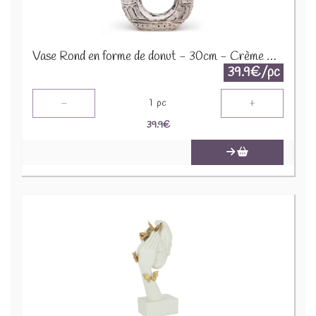
Vase Rond en forme de donut - 30cm - Crème BCV-10
39.9€/pc
-
+
1
pc
39.9
€