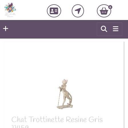
0
Chat Trottinette Resine Gris