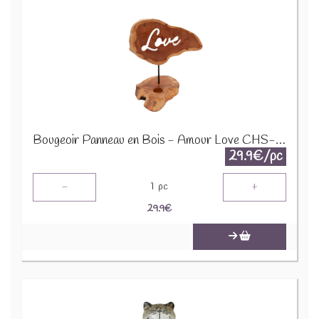
Bougeoir Panneau en Bois - Amour Love CHS-02
29.9€/pc
-
+
1
pc
29.9
€