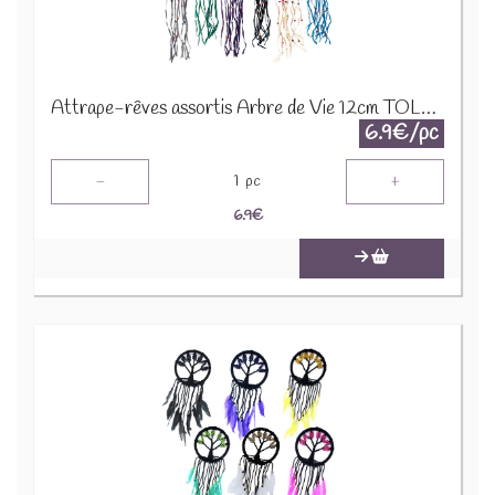
Attrape-rêves assortis Arbre de Vie 12cm TOLD-01
6.9€/pc
-
+
1
pc
6.9
€