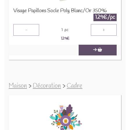
Visage Papillons Socle Poly Blanc/Or 35096
129€/pc
-
+
1
pc
129
€
Maison
>
Décoration
>
Cadre