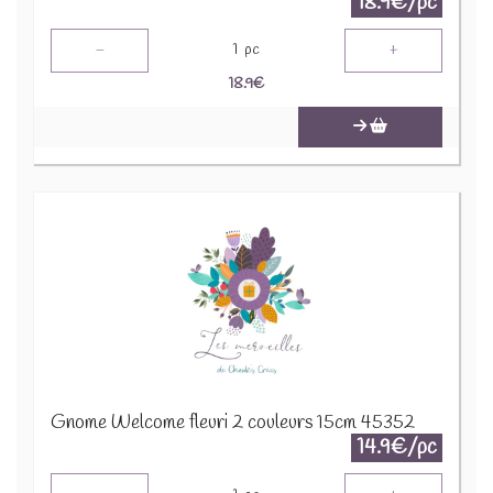
18.9€/pc
-
+
1
pc
18.9
€
Gnome Welcome fleuri 2 couleurs 15cm 45352
14.9€/pc