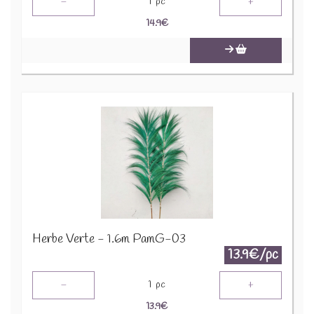
-
+
1
pc
14.9
€
Herbe Verte - 1.6m PamG-03
13.9€/pc
-
+
1
pc
13.9
€