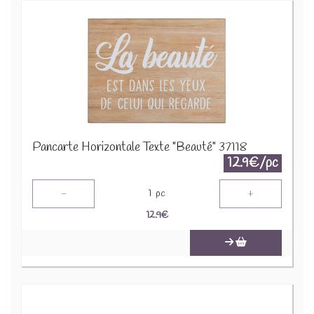
Pancarte Horizontale Texte "Beauté" 37118
12.9€/pc
-
+
1
pc
12.9
€