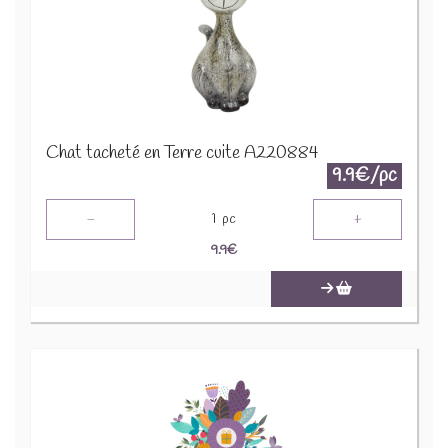
Chat tacheté en Terre cuite A220884
9.9€/pc
-
+
1
pc
9.9
€