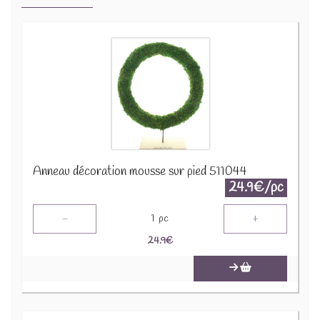
Anneau décoration mousse sur pied 511044
24.9€/pc
-
+
1
pc
24.9
€