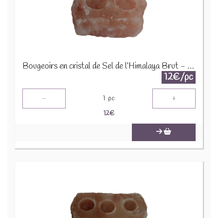
Bougeoirs en cristal de Sel de l’Himalaya Brut - 2 Bougies
12€/pc
-
+
1
pc
12
€