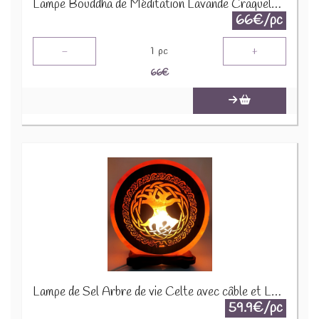
Lampe Bouddha de Méditation Lavande Craquelé - Support Ovale FGLamp-08
66€/pc
-
+
1
pc
66
€
Lampe de Sel Arbre de vie Celte avec câble et LED - +/- 5 kgs TOL104
59.9€/pc