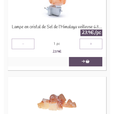
Lampe en cristal de Sel de l’Himalaya veilleuse 6348
23.9€/pc
-
+
1
pc
23.9
€