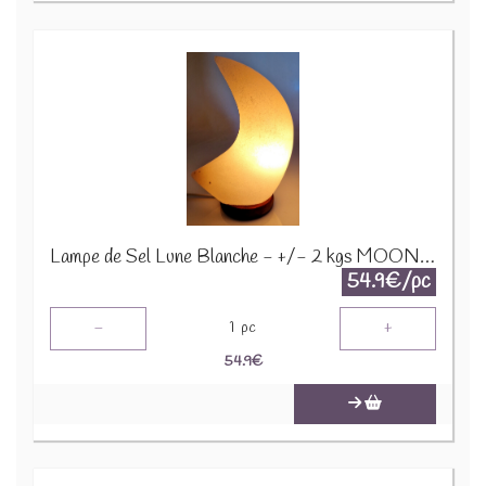
Lampe de Sel Lune Blanche - +/- 2 kgs MOON102
54.9€/pc
-
+
1
pc
54.9
€