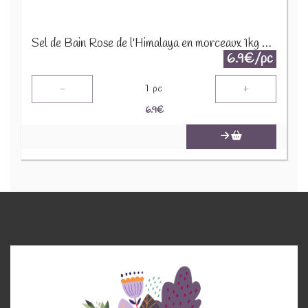
Sel de Bain Rose de l'Himalaya en morceaux 1kg HSalt-55
6.9€/pc
-
+
1
pc
6.9
€