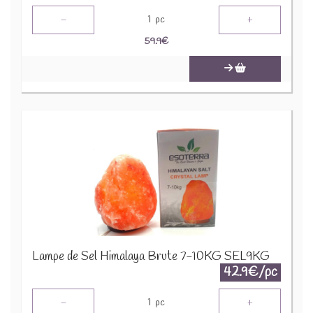
-
+
1
pc
59.9
€
Lampe de Sel Himalaya Brute 7-10KG SEL9KG
42.9€/pc
-
+
1
pc