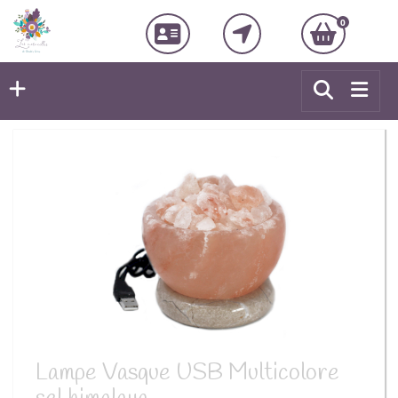
0
Lampe Vasque USB Multicolore