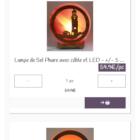
Lampe de Sel Phare avec câble et LED - +/- 5 kgs SEA101
54.9€/pc
-
+
1
pc
54.9
€