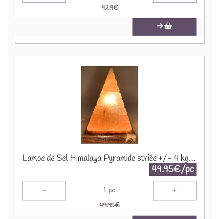
42.9
€
Lampe de Sel Himalaya Pyramide striée +/- 4 kgs PYR102
49.95€/pc
-
+
1
pc
49.95
€