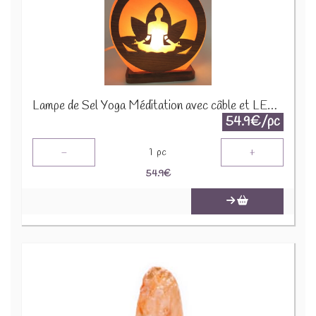
Lampe de Sel Yoga Méditation avec câble et LED - +/- 5 kgs YOG101
54.9€/pc
-
+
1
pc
54.9
€