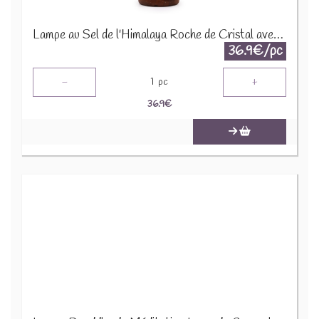
Lampe au Sel de l'Himalaya Roche de Cristal avec Base - environ 3-5 kg QSalt-13W
36.9€/pc
-
+
1
pc
36.9
€