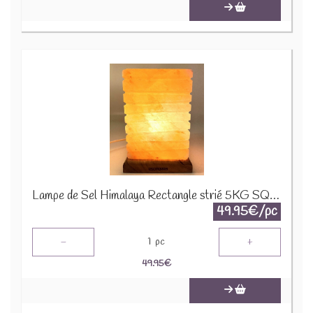
Lampe de Sel Himalaya Rectangle strié 5KG SQUARE101
49.95€/pc
-
+
1
pc
49.95
€