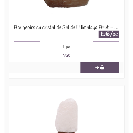
Bougeoirs en cristal de Sel de l’Himalaya Brut - 3 Bougies
15€/pc
-
+
1
pc
15
€