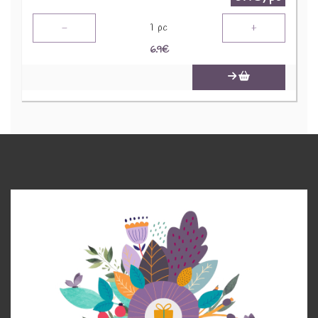
-
+
1
pc
6.9
€