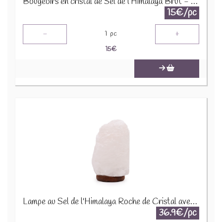
Bougeoirs en cristal de Sel de l’Himalaya Brut - 3 Bougies
15€/pc
-
+
1
pc
15
€
Lampe au Sel de l'Himalaya Roche de Cristal avec Base - environ 3-5 kg QSalt-13W
36.9€/pc