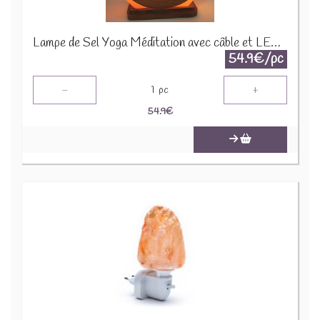
Lampe de Sel Yoga Méditation avec câble et LED - +/- 5 kgs YOG101
54.9€/pc
-
+
1
pc
54.9
€