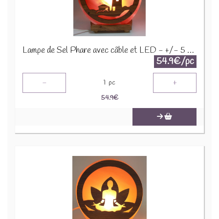
Lampe de Sel Phare avec câble et LED - +/- 5 kgs SEA101
54.9€/pc
-
+
1
pc
54.9
€