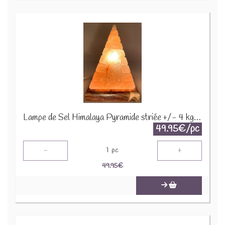
Lampe de Sel Himalaya Pyramide striée +/- 4 kgs PYR102
49.95€/pc
-
+
1
pc
49.95
€