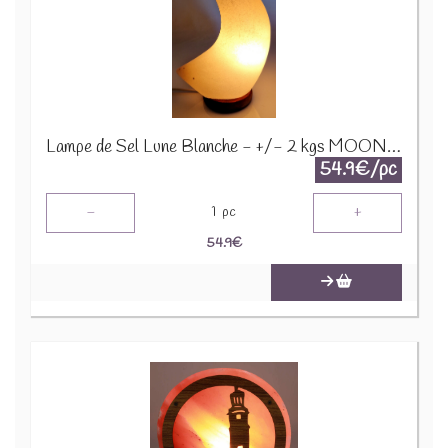
Lampe de Sel Lune Blanche - +/- 2 kgs MOON102
54.9€/pc
-
+
1
pc
54.9
€