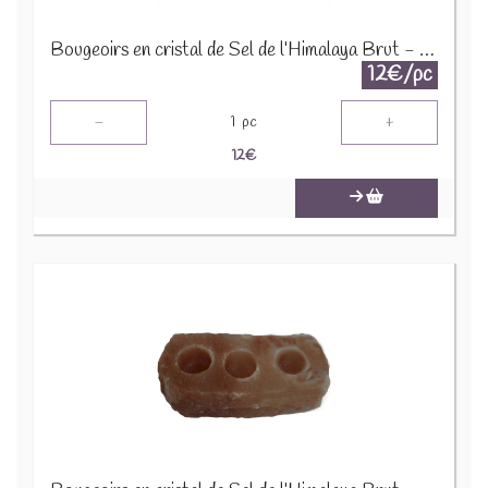
Bougeoirs en cristal de Sel de l’Himalaya Brut - 2 Bougies
12€/pc
-
+
1
pc
12
€