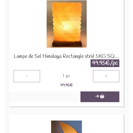
Lampe de Sel Himalaya Rectangle strié 5KG SQUARE101
49.95€/pc
-
+
1
pc
49.95
€