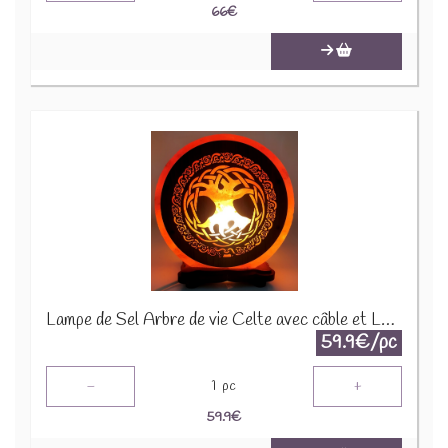
66
€
Lampe de Sel Arbre de vie Celte avec câble et LED - +/- 5 kgs TOL104
59.9€/pc
-
+
1
pc
59.9
€