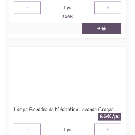
-
+
1
pc
36.9
€
Lampe Bouddha de Méditation Lavande Craquelé - Support Ovale FGLamp-08
66€/pc
-
+
1
pc