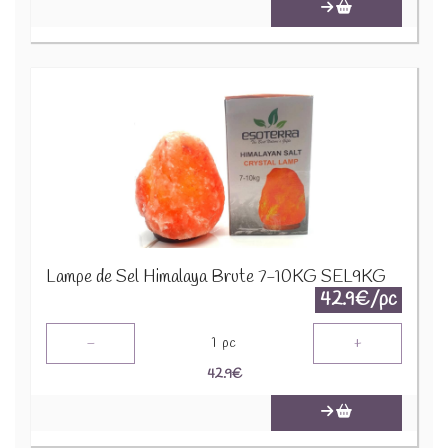
Lampe de Sel Himalaya Brute 7-10KG SEL9KG
42.9€/pc
-
+
1
pc
42.9
€