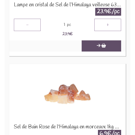
Lampe en cristal de Sel de l’Himalaya veilleuse 6348
23.9€/pc
-
+
1
pc
23.9
€
Sel de Bain Rose de l'Himalaya en morceaux 1kg HSalt-55
6.9€/pc