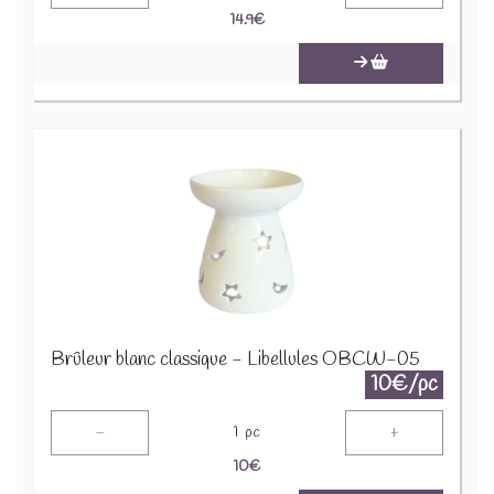
14.9
€
Brûleur blanc classique - Libellules OBCW-05
10€/pc
-
+
1
pc
10
€