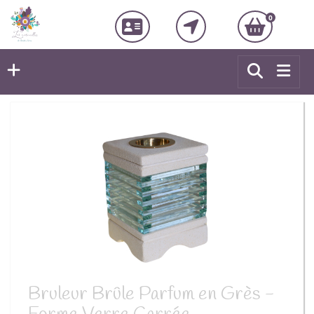
0
Bruleur Brûle Parfum en Grès -