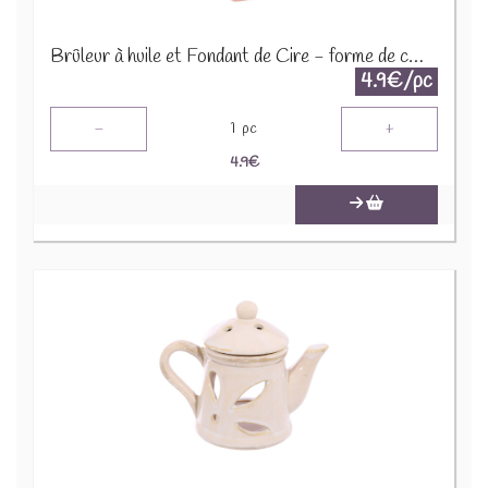
Brûleur à huile et Fondant de Cire - forme de cœur, couleur unie OB185
4.9€/pc
-
+
1
pc
4.9
€