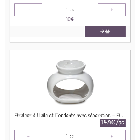
-
+
1
pc
10
€
Bruleur à Huile et Fondants avec séparation - Blanc forme ovale OB354A
14.9€/pc
-
+
1
pc