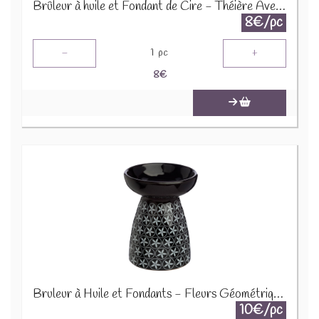
Brûleur à huile et Fondant de Cire - Théière Avec Couvercle - Crème - OB196
8€/pc
-
+
1
pc
8
€
Bruleur à Huile et Fondants - Fleurs Géométriques Noir OB335
10€/pc